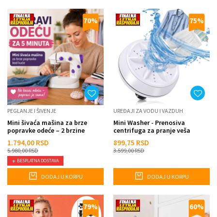
70
%
75
%
PEGLANJE I ŠIVENJE
UREĐAJI ZA VODU I VAZDUH
Mini šivaća mašina za brze
Mini Washer - Prenosiva
popravke odeće – 2 brzine
centrifuga za pranje veša
1.794,00
RSD
899,75
RSD
5.980,00
RSD
3.599,00
RSD
BESPLATNA DOSTAVA
DODAJ U KORPU
DODAJ U KORPU
79
%
60
%