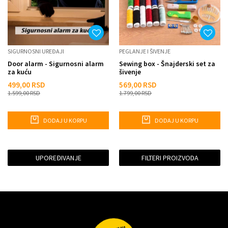
SIGURNOSNI UREĐAJI
PEGLANJE I ŠIVENJE
Door alarm - Sigurnosni alarm
Sewing box - Šnajderski set za
za kuću
šivenje
499,00
RSD
569,00
RSD
1.599,00
RSD
1.799,00
RSD
DODAJ U KORPU
DODAJ U KORPU
UPOREĐIVANJE
FILTERI PROIZVODA