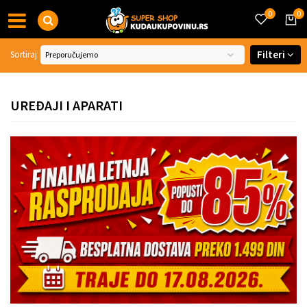
0
0
Filteri
Sortiraj
UREĐAJI I APARATI