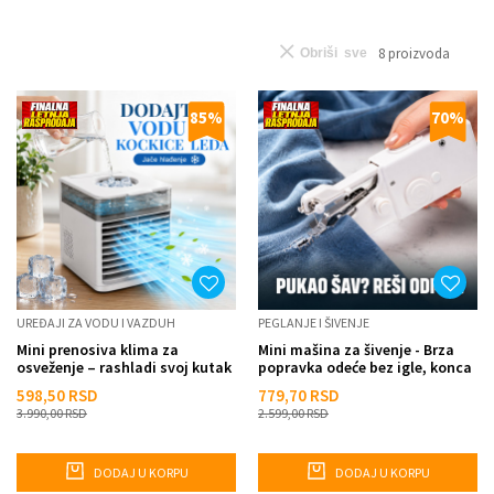
8
proizvoda
Obriši sve
85
%
70
%
UREĐAJI ZA VODU I VAZDUH
PEGLANJE I ŠIVENJE
Mini prenosiva klima za
Mini mašina za šivenje - Brza
osveženje – rashladi svoj kutak
popravka odeće bez igle, konca
za par trenutaka
i nošenja kod kr...
598,50
RSD
779,70
RSD
3.990,00
RSD
2.599,00
RSD
DODAJ U KORPU
DODAJ U KORPU