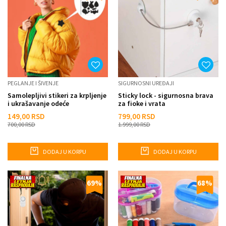
PEGLANJE I ŠIVENJE
SIGURNOSNI UREĐAJI
Samolepljivi stikeri za krpljenje
Sticky lock - sigurnosna brava
i ukrašavanje odeće
za fioke i vrata
149,00
RSD
799,00
RSD
700,00
RSD
1.999,00
RSD
DODAJ U KORPU
DODAJ U KORPU
69
%
68
%