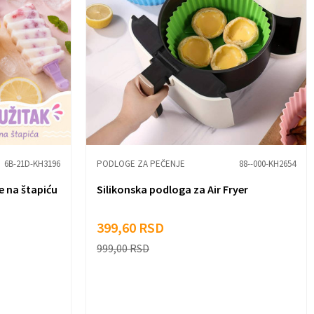
6B-21D-KH3196
PODLOGE ZA PEČENJE
88--000-KH2654
e na štapiću
Silikonska podloga za Air Fryer
399,60
RSD
999,00
RSD