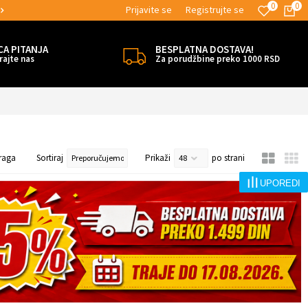
0
0
Prijavite se
Registrujte se
MOGUĆNOST ISPORUKE ZA 24H!
CA PITANJA
BESPLATNA DOSTAVA!
rajte nas
Za porudžbine preko 1000 RSD
raga
Sortiraj
Prikaži
po strani
UPOREDI