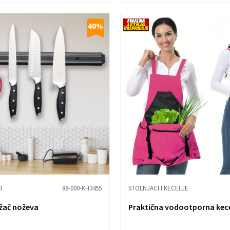
40
%
I
88-000-KH3455
STOLNJACI I KECELJE
žač noževa
Praktična vodootporna kece