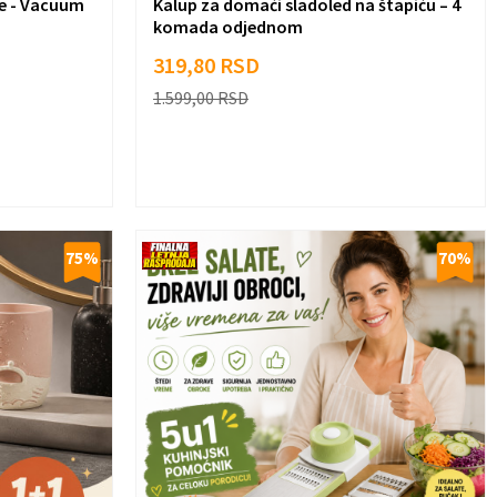
e - Vacuum
Kalup za domaći sladoled na štapiću – 4
komada odjednom
319,80
RSD
1.599,00
RSD
75
%
70
%