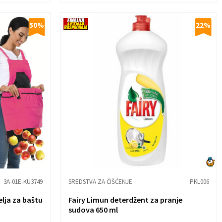
50
%
22
%
3A-01E-KU3749
SREDSTVA ZA ČIŠĆENJE
PKL006
lja za baštu
Fairy Limun deterdžent za pranje
sudova 650 ml