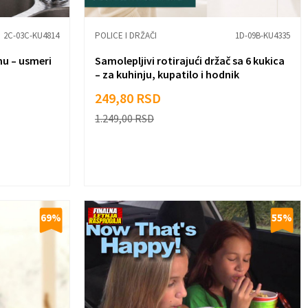
2C-03C-KU4814
POLICE I DRŽAČI
1D-09B-KU4335
nu – usmeri
Samolepljivi rotirajući držač sa 6 kukica
– za kuhinju, kupatilo i hodnik
249,80
RSD
1.249,00
RSD
69
%
55
%