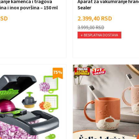
njanje kamenca i tragova
Aparat za vakumiranje hran
ina i inox površina – 150 ml
Sealer
RSD
2.399,40
RSD
3.999,00
RSD
BESPLATNA DOSTAVA
75
%