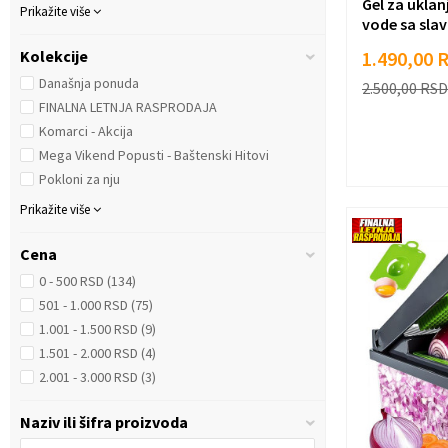
Gel za ukla
Prikažite više
vode sa slav
1.490,00
Kolekcije
Današnja ponuda
2.500,00
RSD
FINALNA LETNJA RASPRODAJA
Komarci - Akcija
Mega Vikend Popusti - Baštenski Hitovi
Pokloni za nju
Prikažite više
Cena
0 - 500 RSD (134)
501 - 1.000 RSD (75)
1.001 - 1.500 RSD (9)
1.501 - 2.000 RSD (4)
2.001 - 3.000 RSD (3)
Naziv ili šifra proizvoda