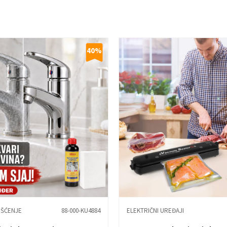
40
%
IŠĆENJE
88-000-KU4884
ELEKTRIČNI UREĐAJI