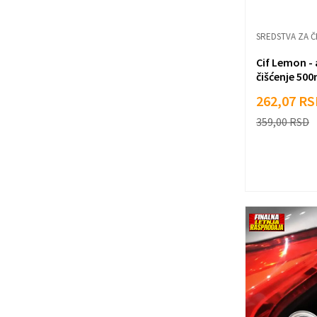
SREDSTVA ZA Č
Cif Lemon -
čišćenje 500
262,07
RS
359,00
RSD