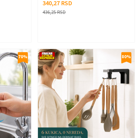
340,27
RSD
436,25
RSD
70
%
80
%