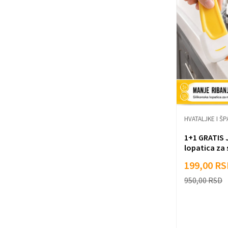
HVATALJKE I Š
1+1 GRATIS 
lopatica za
masnoće
199,00
RS
950,00
RSD