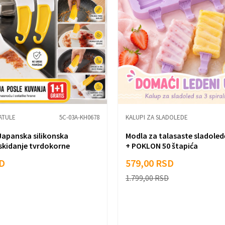
PATULE
5C-03A-KH0678
KALUPI ZA SLADOLEDE
Japanska silikonska
Modla za talasaste sladoled
 skidanje tvrdokorne
+ POKLON 50 štapića
D
579,00
RSD
1.799,00
RSD