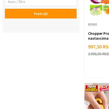
Pretraži
RENDE
Chopper Pro 
nastavcima
997,50
RS
3.990,00
RSD