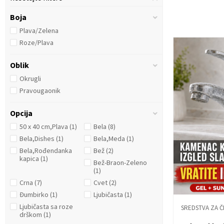
Boja
Plava/Zelena
Roze/Plava
Oblik
Okrugli
Pravougaonik
Opcija
50 x 40 cm,Plava
(1)
Bela
(8)
Bela,Dishes
(1)
Bela,Meda
(1)
Bela,Rođendanka
Bež
(2)
kapica
(1)
Bež-Braon-Zeleno
(1)
Crna
(7)
Cvet
(2)
Đumbirko
(1)
Ljubičasta
(1)
Ljubičasta sa roze
SREDSTVA ZA Č
drškom
(1)