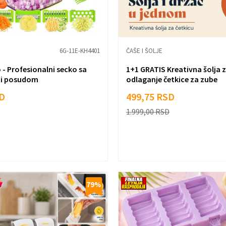
6G-11E-KH4401
ČAŠE I ŠOLJE
- Profesionalni secko sa
1+1 GRATIS Kreativna šolja za
 i posudom
odlaganje četkice za zube
D
499,75
RSD
1.999,00
RSD
79
%