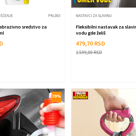
IŠĆENJE
PKL003
NASTAVCI ZA SLAVINU
 abrazivno sredstvo za
Fleksibilni nastavak za slavi
ml
vodu gde želiš
D
479,70
RSD
1.599,00
RSD
70
%