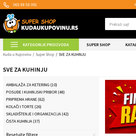
SIGURNO PLAĆANJE PLATNIM KARTICAMA!
065 88 58 091
Pretraži sajt
KATEGORIJE PROIZVODA
SUPER SHOP
KATA
Kuda u Kupovinu
Super Shop
SVE ZA KUHINJU
SVE ZA KUHINJU
AMBALAŽA ZA KETERING
(10)
POSUĐE I KUHINJSKI PRIBOR
(48)
PRIPREMA HRANE
(62)
KOLAČI I TORTE
(26)
SKLADIŠTENJE I ORGANIZACIJA
(42)
ČISTA KUHINJA
(37)
Resetujte filtere