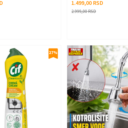
D
1.499,00
RSD
2.999,00
RSD
27
%