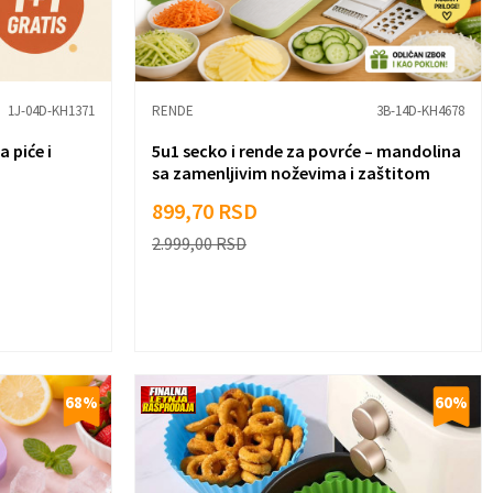
1J-04D-KH1371
RENDE
3B-14D-KH4678
 piće i
5u1 secko i rende za povrće – mandolina
sa zamenljivim noževima i zaštitom
za...
899,70
RSD
2.999,00
RSD
68
%
60
%