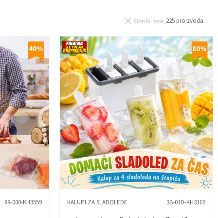
225
proizvoda
Obriši sve
40
%
80
%
88-000-KH3559
KALUPI ZA SLADOLEDE
3B-01D-KH3109