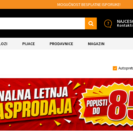
MOGUĆNOST BESPLATNE ISPORUKE!
NAJCES
Kontakti
LOZI
PIJACE
PRODAVNICE
MAGAZIN
Autopret