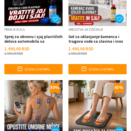
PRANJE KOLA
SREDSTVA ZA ČIŠĆENJE
Sprej za obnovu i sjaj plastičnih
Gel za uklanjanje kamenca i
delova automobila sa
tragova vode sa slavina i inox
mikrofiber krpom – 100...
površina – 150 ml
1.490,00
RSD
1.490,00
RSD
2.500,00
RSD
2.500,00
RSD
DODAJ U KORPU
DODAJ U KORPU
50
%
43
%