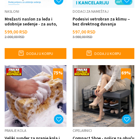
NASLONI
DODACI ZA NAMEŠTAJ
Mrežasti naslon za leđa i
Podesivi vetrobran za klimu –
udobnije sedenje - za auto,
bez direktnog duvanja
kuću i kancelariju
599,00
RSD
597,00
RSD
2.000,00
RSD
3.980,00
RSD
DODAJ U KORPU
DODAJ U KORPU
75
%
69
%
PRANJE KOLA
CIPELARNICI
Veliki sunđer za pranje kola i
Compact Shoe - police za obuću