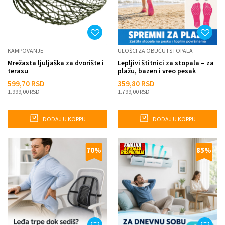
KAMPOVANJE
ULOŠCI ZA OBUĆU I STOPALA
Mrežasta ljuljaška za dvorište i
Lepljivi štitnici za stopala – za
terasu
plažu, bazen i vreo pesak
599,70
RSD
359,80
RSD
1.999,00
RSD
1.799,00
RSD
DODAJ U KORPU
DODAJ U KORPU
70
%
85
%