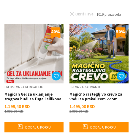
1019
proizvoda
Obriši sve
40
%
50
%
SREDSTVA ZA REPARACIJU
CREVA ZA ZALIVANJE
Magičan Gel za uklanjanje
Magično rastegljivo crevo za
tragova buđi sa fuga i silikona
vodu sa prskalicom 22.5m
1.199,40
RSD
1.495,00
RSD
1.999,00
RSD
2.990,00
RSD
DODAJ U KORPU
DODAJ U KORPU