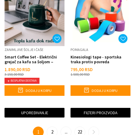
ZANIMLJIVE ŠOLJE I ČAŠE
POMAGALA
Smart Coffee Set - Električni
Kinesiologi tape - sportska
grejač za kafu sa šoljom –
traka protiv povreda
smart podloga za top...
1.890,00
RSD
795,00
RSD
3.150,00
RSD
1.500,00
RSD
BESPLATNA DOSTAVA
DODAJ U KORPU
DODAJ U KORPU
UPOREĐIVANJE
FILTERI PROIZVODA
1
2
...
22