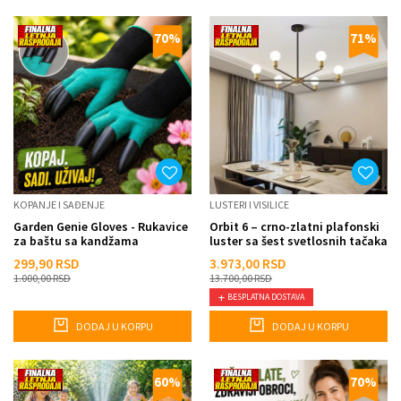
70
%
71
%
KOPANJE I SAĐENJE
LUSTERI I VISILICE
Garden Genie Gloves - Rukavice
Orbit 6 – crno-zlatni plafonski
za baštu sa kandžama
luster sa šest svetlosnih tačaka
299,90
RSD
3.973,00
RSD
1.000,00
RSD
13.700,00
RSD
BESPLATNA DOSTAVA
DODAJ U KORPU
DODAJ U KORPU
60
%
70
%