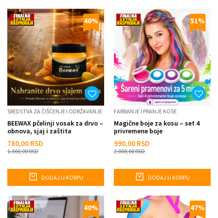
40
%
51
%
SREDSTVA ZA ČIŠĆENJE I ODRŽAVANJE
FARBANJE I PRANJE KOSE
BEEWAX pčelinji vosak za drvo –
Magične boje za kosu – set 4
obnova, sjaj i zaštita
privremene boje
nameštaja
780,00
RSD
990,00
RSD
1.300,00
RSD
2.000,00
RSD
DODAJ U KORPU
DODAJ U KORPU
40
%
47
%