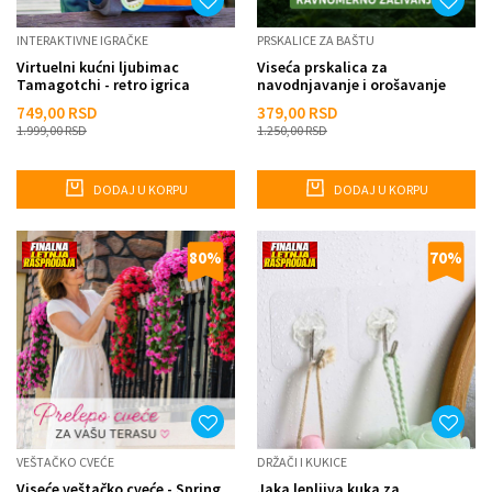
INTERAKTIVNE IGRAČKE
PRSKALICE ZA BAŠTU
Virtuelni kućni ljubimac
Viseća prskalica za
Tamagotchi - retro igrica
navodnjavanje i orošavanje
biljaka – za baštu, plastenik ...
749,00
RSD
379,00
RSD
1.999,00
RSD
1.250,00
RSD
DODAJ U KORPU
DODAJ U KORPU
80
%
70
%
VEŠTAČKO CVEĆE
DRŽAČI I KUKICE
Viseće veštačko cveće - Spring
Jaka lepljiva kuka za