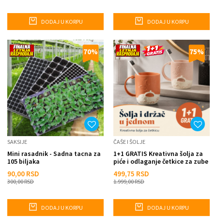
DODAJ U KORPU
DODAJ U KORPU
70
%
75
%
SAKSIJE
ČAŠE I ŠOLJE
Mini rasadnik - Sadna tacna za
1+1 GRATIS Kreativna šolja za
105 biljaka
piće i odlaganje četkice za zube
90,00
RSD
499,75
RSD
300,00
RSD
1.999,00
RSD
DODAJ U KORPU
DODAJ U KORPU