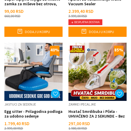
zamka za miševe bez otrova,
Vacuum Sealer
brzo i efikasno...
99,00
RSD
2.399,40
RSD
660,00
RSD
3.999,00
RSD
BESPLATNA DOSTAVA
DODAJ U KORPU
DODAJ U KORPU
40
%
85
%
JASTUCI ZA SEDENJE
ZAMKE I PECALJKE
Egg sitter - Prilagodiva podloga
Hvatač Smrdibuba i Pčela -
za udobno sedenje
UHVAĆENO ZA 2 SEKUNDE – Bez
dodirivanja, bez gađen...
1.799,40
RSD
297,00
RSD
2.999,00
RSD
1.980,00
RSD