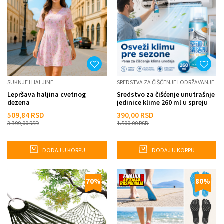
SUKNJE I HALJINE
SREDSTVA ZA ČIŠĆENJE I ODRŽAVANJE
Lepršava haljina cvetnog
Sredstvo za čišćenje unutrašnje
dezena
jedinice klime 260 ml u spreju
509,84
RSD
390,00
RSD
3.399,00
RSD
1.500,00
RSD
DODAJ U KORPU
DODAJ U KORPU
70
%
80
%