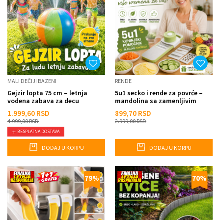
MALI DEČIJI BAZENI
RENDE
Gejzir lopta 75 cm – letnja
5u1 secko i rende za povrće –
vodena zabava za decu
mandolina sa zamenljivim
noževima i zaštitom za...
1.999,60
RSD
899,70
RSD
4.999,00
RSD
2.999,00
RSD
BESPLATNA DOSTAVA
DODAJ U KORPU
DODAJ U KORPU
79
%
70
%