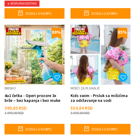
BESPLATNA DOSTAVA
DODAJ U KORPU
DODAJ U KORPU
80
%
85
%
BRISKO
MIŠIĆI ZA PLIVANJE
4u1 četka - Operi prozore 3x
Kids swim - Prsluk sa mišićima
brže – bez kapanja i bez muke
za održavanje na vodi
399,80
RSD
554,84
RSD
1.999,00
RSD
3.699,00
RSD
DODAJ U KORPU
DODAJ U KORPU