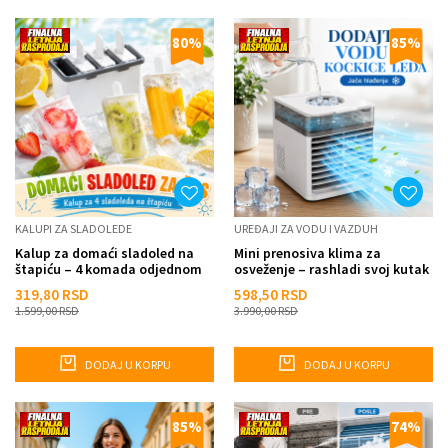
80
%
85
%
KALUPI ZA SLADOLEDE
UREĐAJI ZA VODU I VAZDUH
Kalup za domaći sladoled na
Mini prenosiva klima za
štapiću – 4 komada odjednom
osveženje – rashladi svoj kutak
za par trenutaka
319,80
RSD
598,50
RSD
1.599,00
RSD
3.990,00
RSD
DODAJ U KORPU
DODAJ U KORPU
85
%
74
%