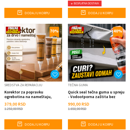
BESPLATNA DOSTAVA
DODAJ U KORPU
DODAJ U KORPU
70
%
40
%
SREDSTVA ZA REPARACIJU
TEČNA GUMA
Korektor za popravku
Quick seal tečna guma u spreju
ogrebotina na nameštaju,
- Vodootporna zaštita bez
parketu, vratima i drvetu
majstora
379,00
RSD
990,00
RSD
1.250,00
RSD
1.650,00
RSD
DODAJ U KORPU
DODAJ U KORPU