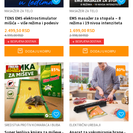
MASAŽERI ZA TELO
MASAŽERI ZA TELO
TENS EMS elektrostimulator
EMS masažer za stopala – 8
mišića – više režima i podesiv
režima i 19 nivoa intenziteta
intenzitet
2.499,50
RSD
1.699,00
RSD
4.999,00
RSD
2.998,58
RSD
BESPLATNA DOSTAVA
BESPLATNA DOSTAVA
DODAJ U KORPU
DODAJ U KORPU
85
%
40
%
SREDSTVA PROTIV KOMARACA I BUBA
ELEKTRIČNI UREĐAJI
Super lepljiva knjiga za miševe -
Aparat za vakumiranje hrane -