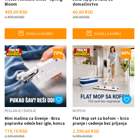
Bloom
domaćinstvo
499,00
RSD
60,00
RSD
2.499,00
RSD
200,00
RSD
DODAJ U KORPU
DODAJ U KORPU
70
%
60
%
PEGLANJE I ŠIVENJE
MOPOVI
Mini mašina za šivenje - Brza
Flat Mop set sa kofom – brzo
popravka odeće bez igle, konca
pranje i ceđenje bez prljanja
i nošenja kod kr...
ruku
779,70
RSD
2.399,60
RSD
2.599,00
RSD
5.999,00
RSD