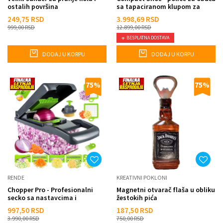
ostalih površina
sa tapaciranom klupom za
sedenje
249,75
RSD
3.998,69
RSD
999,00
RSD
12.899,00
RSD
BESPLATNA DOSTAVA
DODAJ U KORPU
DODAJ U KORPU
75
%
75
%
RENDE
KREATIVNI POKLONI
Chopper Pro - Profesionalni
Magnetni otvarač flaša u obliku
secko sa nastavcima i
žestokih pića
posudom
997,50
RSD
187,50
RSD
3.990,00
RSD
750,00
RSD