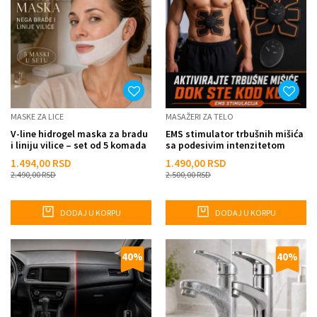
MASKE ZA LICE
MASAŽERI ZA TELO
V-line hidrogel maska za bradu
EMS stimulator trbušnih mišića
i liniju vilice – set od 5 komada
sa podesivim intenzitetom
1.494,00
RSD
1.490,00
RSD
2.490,00
RSD
2.500,00
RSD
DODAJ U KORPU
DODAJ U KORPU
40
%
40
%