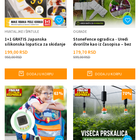
HVATALJKE I ŠPATULE
OGRADE
1+1 GRATIS Japanska
StoneFence ogradica - Uredi
silikonska lopatica za skidanje
dvorište kao iz časopisa – bez
tvrdokorne masnoće
napora
199,00
RSD
179,70
RSD
950,00
RSD
599,00
RSD
DODAJ U KORPU
DODAJ U KORPU
63
%
70
%