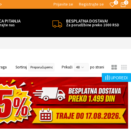
0
0
Prijavite se
Registrujte se
MOGUĆNOST ISPORUKE ZA 24H!
CA PITANJA
BESPLATNA DOSTAVA!
rajte nas
Za porudžbine preko 1000 RSD
raga
Sortiraj
Prikaži
po strani
UPOREDI