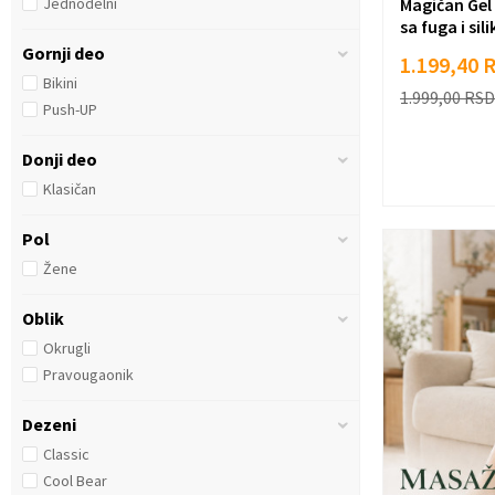
Magičan Gel
Jednodelni
sa fuga i sil
Gornji deo
1.199,40
Bikini
1.999,00
RSD
Push-UP
Donji deo
Klasičan
Pol
Žene
Oblik
Okrugli
Pravougaonik
Dezeni
Classic
Cool Bear