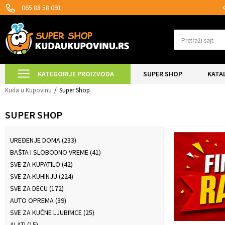
SIGURNO PLAĆANJE PLATNIM KARTICAMA!
065 88 58 091
Pretraži sajt
KATEGORIJE PROIZVODA
SUPER SHOP
KATA
Kuda u Kupovinu
Super Shop
SUPER SHOP
UREĐENJE DOMA
(233)
BAŠTA I SLOBODNO VREME
(41)
SVE ZA KUPATILO
(42)
SVE ZA KUHINJU
(224)
SVE ZA DECU
(172)
AUTO OPREMA
(39)
SVE ZA KUĆNE LJUBIMCE
(25)
ALATI
(15)