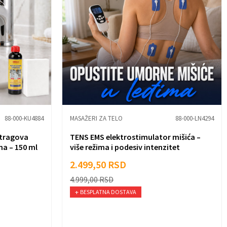
88-000-KU4884
MASAŽERI ZA TELO
88-000-LN4294
 tragova
TENS EMS elektrostimulator mišića –
na – 150 ml
više režima i podesiv intenzitet
2.499,50
RSD
4.999,00
RSD
BESPLATNA DOSTAVA