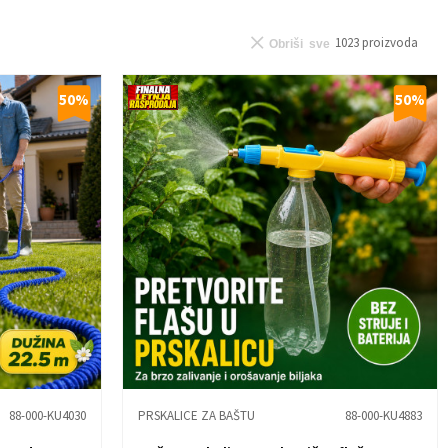
1023
proizvoda
Obriši sve
50
%
50
%
88-000-KU4030
PRSKALICE ZA BAŠTU
88-000-KU4883