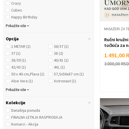
Crazy
Cubes
Happy Birthday
Prikažite više
MASAŽERI ZA T
Opcija
Ručni kružni
točkića za n
1 METAR
(1)
36/37
(1)
37
(1)
38
(2)
1.491,00
38/39
(1)
40/41
(1)
3.000,00
RSD
42/43
(1)
4XL
(1)
50 x 40 cm,Plava
(1)
57,5x56x87 cm
(1)
Aloe Vera
(1)
Astronaut
(1)
Prikažite više
Kolekcije
Današnja ponuda
FINALNA LETNJA RASPRODAJA
Komarci - Akcija