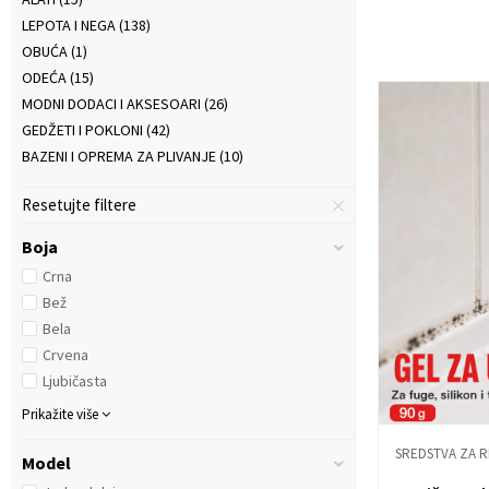
LEPOTA I NEGA
(138)
OBUĆA
(1)
ODEĆA
(15)
MODNI DODACI I AKSESOARI
(26)
GEDŽETI I POKLONI
(42)
BAZENI I OPREMA ZA PLIVANJE
(10)
Resetujte filtere
Boja
Crna
Bež
Bela
Crvena
Ljubičasta
Prikažite više
SREDSTVA ZA 
Model