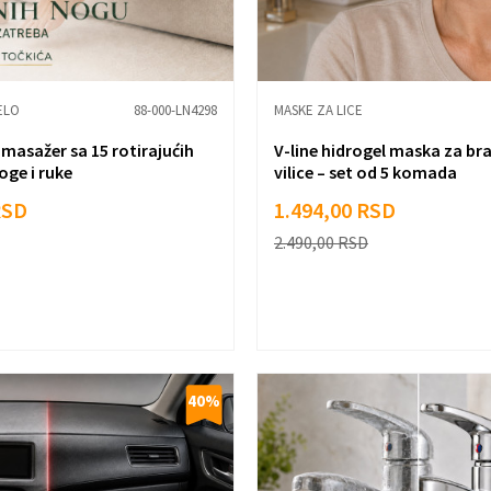
ELO
88-000-LN4298
MASKE ZA LICE
 masažer sa 15 rotirajućih
V-line hidrogel maska za brad
oge i ruke
vilice – set od 5 komada
RSD
1.494,00
RSD
2.490,00
RSD
40
%