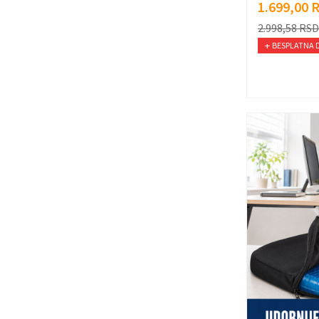
1.699,00
2.998,58
RSD
BESPLATNA 