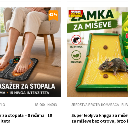
43
%
ELO
88-000-LN4293
SREDSTVA PROTIV KOMARACA I BUB
za stopala – 8 režima i 19
Super lepljiva knjiga za miš
ziteta
za miševe bez otrova, brzo i