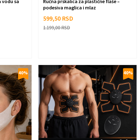
a vodu sa
Ručna prskalica za plastične flaše –
podesiva maglica i mlaz
599,50
RSD
1.199,00
RSD
40
%
40
%