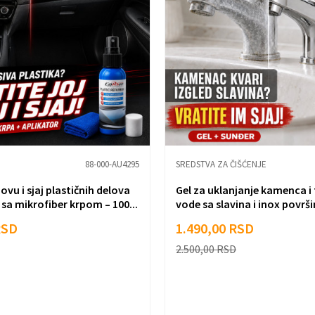
88-000-AU4295
SREDSTVA ZA ČIŠĆENJE
ovu i sjaj plastičnih delova
Gel za uklanjanje kamenca i
sa mikrofiber krpom – 100...
vode sa slavina i inox površi
RSD
1.490,00
RSD
2.500,00
RSD