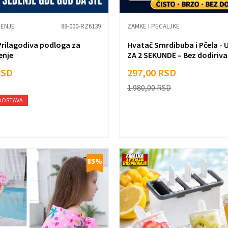
DENJE
88-000-RZ6139
ZAMKE I PECALJKE
 Prilagodiva podloga za
Hvatač Smrdibuba i Pčela -
enje
ZA 2 SEKUNDE – Bez dodiriva
gađen...
RSD
297,00
RSD
1.980,00
RSD
DOSTAVA
85
%