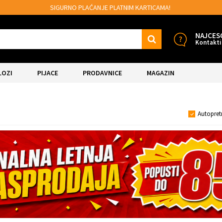
MOGUĆNOST BESPLATNE ISPORUKE!
NAJCES
Kontakti
LOZI
PIJACE
PRODAVNICE
MAGAZIN
Autopret