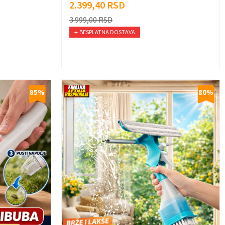
2.399,40
RSD
3.999,00
RSD
BESPLATNA DOSTAVA
85
%
80
%