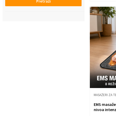
Pretraži
MASAŽERI ZA T
EMS masažer 
nivoa inten