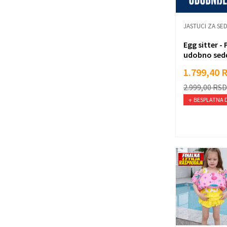
JASTUCI ZA SE
Egg sitter -
udobno sed
1.799,40
2.999,00
RSD
BESPLATNA 