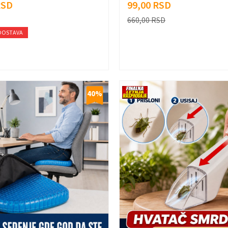
RSD
99,00
RSD
660,00
RSD
DOSTAVA
40
%