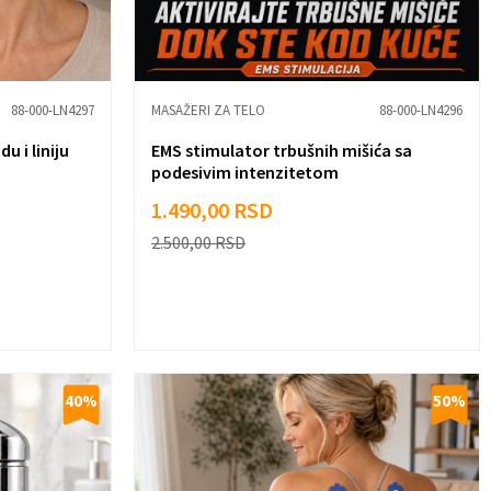
88-000-LN4297
MASAŽERI ZA TELO
88-000-LN4296
u i liniju
EMS stimulator trbušnih mišića sa
podesivim intenzitetom
1.490,00
RSD
2.500,00
RSD
40
%
50
%