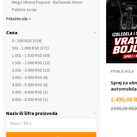
Mega Vikend Popusti - Baštenski Hitovi
Pokloni za nju
Prikažite više
Cena
0 - 500 RSD (534)
501 - 1.000 RSD (371)
1.001 - 1.500 RSD (69)
1.501 - 2.000 RSD (22)
2.001 - 3.000 RSD (13)
PRANJE KOLA
3.001 - 4.000 RSD (6)
Sprej za obn
4.001 - 5.000 RSD (6)
automobila 
5.001 - 6.000 RSD (1)
1.490,00
6.001 - 8.000 RSD (1)
2.500,00
RSD
Naziv ili šifra proizvoda