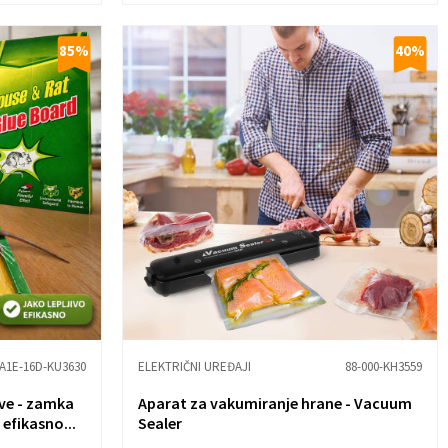
85
%
40
%
A
1E-16D-KU3630
ELEKTRIČNI UREĐAJI
88-000-KH3559
eve - zamka
Aparat za vakumiranje hrane - Vacuum
 efikasno...
Sealer