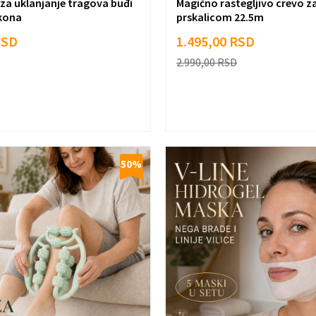
 za uklanjanje tragova buđi
Magično rastegljivo crevo z
ikona
prskalicom 22.5m
RSD
1.495,00
RSD
2.990,00
RSD
50
%