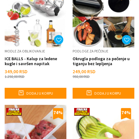
MODLE ZA OBLIKOVANJE
PODLOGE ZA PEČENJE
ICE BALLS - Kalup za ledene
Okrugla podloga za pečenje u
kugle i savršen napitak
tiganju bez lepljenja
349,00
RSD
249,00
RSD
1.250,00
RSD
950,00
RSD
DODAJ U KORPU
DODAJ U KORPU
74
%
74
%