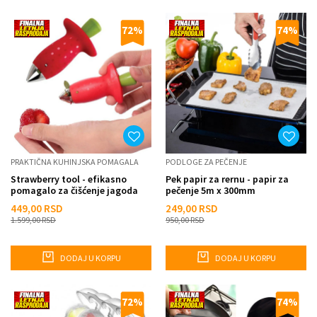
72
%
74
%
PRAKTIČNA KUHINJSKA POMAGALA
PODLOGE ZA PEČENJE
Strawberry tool - efikasno
Pek papir za rernu - papir za
pomagalo za čišćenje jagoda
pečenje 5m x 300mm
449,00
RSD
249,00
RSD
1.599,00
RSD
950,00
RSD
DODAJ U KORPU
DODAJ U KORPU
72
%
74
%