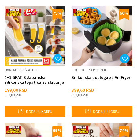
79
%
60
%
HVATALJKE I ŠPATULE
PODLOGE ZA PEČENJE
1+1 GRATIS Japanska
Silikonska podloga za Air Fryer
silikonska lopatica za skidanje
tvrdokorne masnoće
199,00
RSD
399,60
RSD
950,00
RSD
999,00
RSD
DODAJ U KORPU
DODAJ U KORPU
69
%
74
%