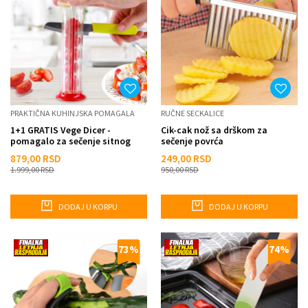
PRAKTIČNA KUHINJSKA POMAGALA
RUČNE SECKALICE
1+1 GRATIS Vege Dicer -
Cik-cak nož sa drškom za
pomagalo za sečenje sitnog
sečenje povrća
voća i povrća
879,00
RSD
249,00
RSD
1.999,00
RSD
950,00
RSD
DODAJ U KORPU
DODAJ U KORPU
73
%
74
%