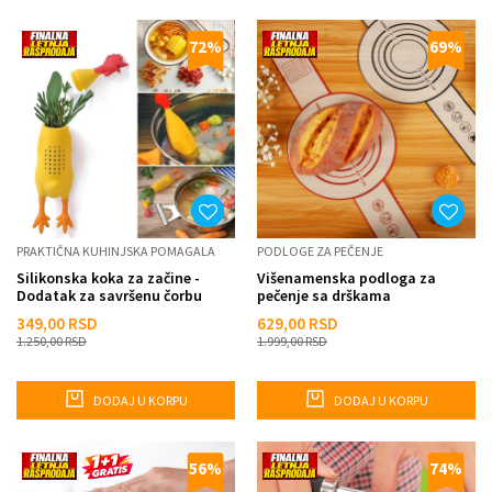
72
%
69
%
PRAKTIČNA KUHINJSKA POMAGALA
PODLOGE ZA PEČENJE
Silikonska koka za začine -
Višenamenska podloga za
Dodatak za savršenu čorbu
pečenje sa drškama
349,00
RSD
629,00
RSD
1.250,00
RSD
1.999,00
RSD
DODAJ U KORPU
DODAJ U KORPU
56
%
74
%