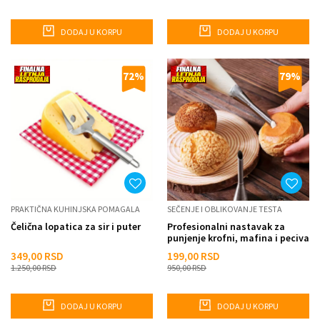
DODAJ U KORPU
DODAJ U KORPU
72
%
79
%
PRAKTIČNA KUHINJSKA POMAGALA
SEČENJE I OBLIKOVANJE TESTA
Čelična lopatica za sir i puter
Profesionalni nastavak za
punjenje krofni, mafina i peciva
349,00
RSD
199,00
RSD
1.250,00
RSD
950,00
RSD
DODAJ U KORPU
DODAJ U KORPU