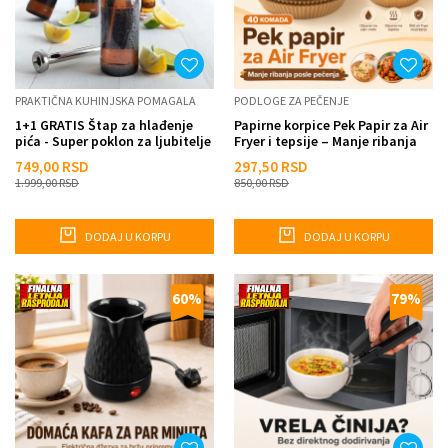
PRAKTIČNA KUHINJSKA POMAGALA
PODLOGE ZA PEČENJE
1+1 GRATIS Štap za hlađenje
Papirne korpice Pek Papir za Air
pića - Super poklon za ljubitelje
Fryer i tepsije – Manje ribanja
piva
posle pečenj...
749,00
RSD
297,50
RSD
1.999,00
RSD
850,00
RSD
DODAJ U KORPU
DODAJ U KORPU
60
%
79
%