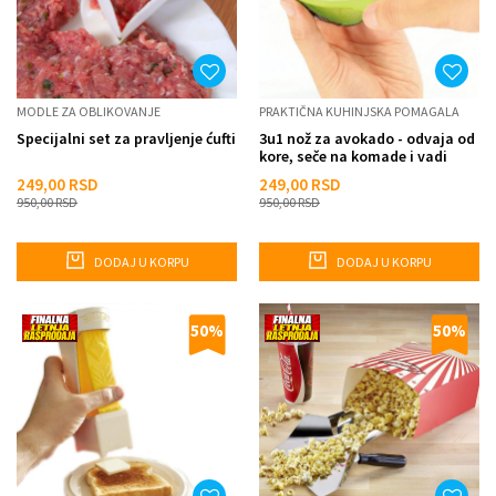
MODLE ZA OBLIKOVANJE
PRAKTIČNA KUHINJSKA POMAGALA
Specijalni set za pravljenje ćufti
3u1 nož za avokado - odvaja od
kore, seče na komade i vadi
košticu
249,00
RSD
249,00
RSD
950,00
RSD
950,00
RSD
DODAJ U KORPU
DODAJ U KORPU
50
%
50
%