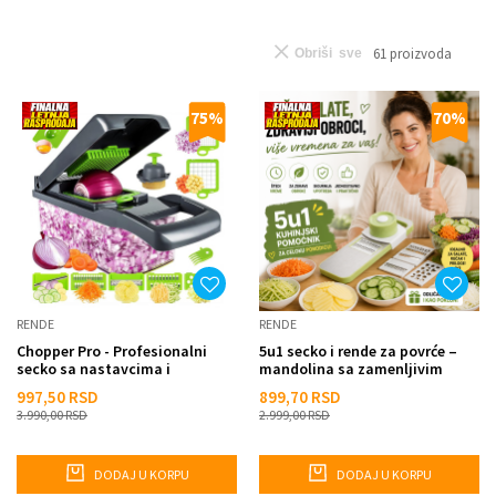
61
proizvoda
Obriši sve
75
%
70
%
RENDE
RENDE
Chopper Pro - Profesionalni
5u1 secko i rende za povrće –
secko sa nastavcima i
mandolina sa zamenljivim
posudom
noževima i zaštitom za...
997,50
RSD
899,70
RSD
3.990,00
RSD
2.999,00
RSD
DODAJ U KORPU
DODAJ U KORPU