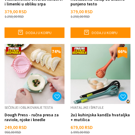
i limenki u obliku srpa
punjeno testo
379,00
RSD
379,00
RSD
1.250,00
RSD
1.250,00
RSD
DODAJ U KORPU
DODAJ U KORPU
74
%
66
%
SEČENJE I OBLIKOVANJE TESTA
HVATALJKE I ŠPATULE
Dough Press - ručna presa za
2u1 kuhinjska kandža hvataljka
raviole, njoke i knedle
+ mutilica
249,00
RSD
679,00
RSD
950,00
RSD
1.999,00
RSD