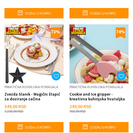
DODAJ U KORPU
DODAJ U KORPU
72
%
74
%
PRAKTIČNA KUHINJSKA POMAGALA
PRAKTIČNA KUHINJSKA POMAGALA
Zvezda Slanik - Magični štapić
Cookie and Ice gripper -
za doziranje začina
kreativna kuhinjska hvataljka
349,00
RSD
249,00
RSD
1.250,00
RSD
950,00
RSD
DODAJ U KORPU
DODAJ U KORPU