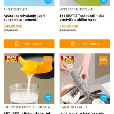
RUČNE SECKALICE
MODLE ZA OBLIKOVANJE
Aparat za odvajanje ljuski
1+1 GRATIS Tost rezač hleba-
suncokreta i semenki
sendviča u obliku mede
249,00
RSD
349,00
RSD
950,00
RSD
1.250,00
RSD
DODAJ U KORPU
DODAJ U KORPU
73
%
69
%
PRAKTIČNA KUHINJSKA POMAGALA
HVATALJKE I ŠPATULE
ANTI-SPILL - Kuhinjski gedžet
Izolacioni rukohvat za vrele