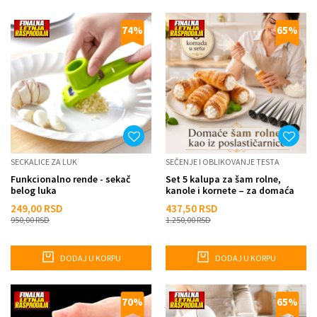
74
%
65
%
SECKALICE ZA LUK
SEČENJE I OBLIKOVANJE TESTA
Funkcionalno rende - sekač
Set 5 kalupa za šam rolne,
belog luka
kanole i kornete – za domaća
punjena peciva
249,00
RSD
437,50
RSD
950,00
RSD
1.250,00
RSD
DODAJ U KORPU
DODAJ U KORPU
70
%
65
%