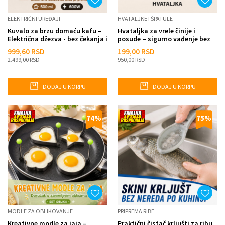
ELEKTRIČNI UREĐAJI
HVATALJKE I ŠPATULE
Kuvalo za brzu domaću kafu –
Hvataljka za vrele činije i
Električna džezva - bez čekanja i
posude – sigurno vađenje bez
kuvanja na rin...
opekotina
999,60
RSD
199,00
RSD
2.499,00
RSD
950,00
RSD
DODAJ U KORPU
DODAJ U KORPU
74
%
75
%
MODLE ZA OBLIKOVANJE
PRIPREMA RIBE
Kreativne modle za jaja –
Praktični čistač krljušti za ribu