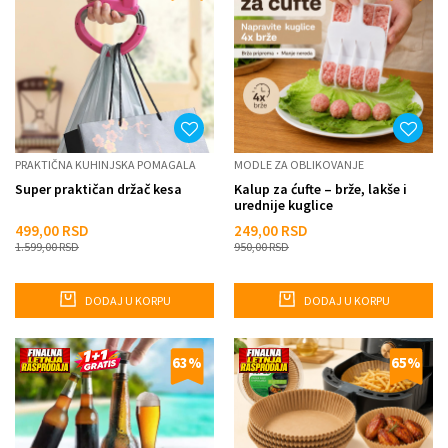
PRAKTIČNA KUHINJSKA POMAGALA
MODLE ZA OBLIKOVANJE
Super praktičan držač kesa
Kalup za ćufte – brže, lakše i
urednije kuglice
499,00
RSD
249,00
RSD
1.599,00
RSD
950,00
RSD
DODAJ U KORPU
DODAJ U KORPU
63
%
65
%