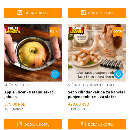
DODAJ U KORPU
DODAJ U KORPU
68
%
65
%
RUČNE SECKALICE
SEČENJE I OBLIKOVANJE TESTA
Apple Slicer - Metalni sekač
Set 5 cilindar kalupa za kanole i
jabuka
punjene rolnice – za slatka i
slana peciva
579,00
RSD
420,00
RSD
1.799,00
RSD
1.199,99
RSD
DODAJ U KORPU
DODAJ U KORPU