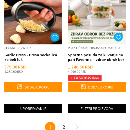
SECKALICE ZA LUK
PRAKTIČNA KUHINJSKA POMAGALA
Garlic Press - Presa seckalica
Spratna posuda za kuvanje na
za beli luk
pari Favorina – zdrav obrok bez
šporeta
379,00
RSD
1.746,50
RSD
1.250,00
RSD
4.990,00
RSD
BESPLATNA DOSTAVA
DODAJ U KORPU
DODAJ U KORPU
UPOREĐIVANJE
FILTERI PROIZVODA
1
2