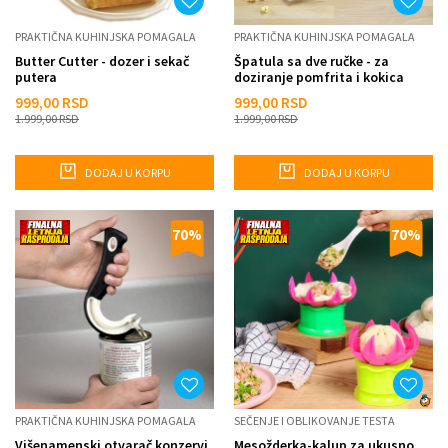
PRAKTIČNA KUHINJSKA POMAGALA
PRAKTIČNA KUHINJSKA POMAGALA
Butter Cutter - dozer i sekač
Špatula sa dve ručke - za
putera
doziranje pomfrita i kokica
999,00
RSD
999,00
RSD
1.999,00
RSD
1.999,00
RSD
DODAJ U KORPU
DODAJ U KORPU
70
%
70
%
PRAKTIČNA KUHINJSKA POMAGALA
SEČENJE I OBLIKOVANJE TESTA
Višenamenski otvarač konzervi
Mesožderka-kalup za ukusno