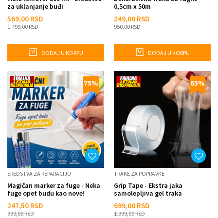
za uklanjanje buđi
0,5cm x 50m
569,00
RSD
249,00
RSD
1.799,00
RSD
950,00
RSD
DODAJ U KORPU
DODAJ U KORPU
75
%
65
%
SREDSTVA ZA REPARACIJU
TRAKE ZA POPRAVKE
Magičan marker za fuge - Neka
Grip Tape - Ekstra jaka
fuge opet budu kao nove!
samolepljiva gel traka
247,50
RSD
699,00
RSD
990,00
RSD
1.999,00
RSD