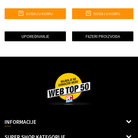
DODAJ U KORPU
DODAJ U KORPU
UPOREĐIVANJE
FILTERI PROIZVODA
Dragoslava Srejovića 2G, Beograd
INFORMACIJE
Šifra delatnosti: 6312
Uslovi korišćenja i prodaje
SUPER SHOP KATEGORIJE