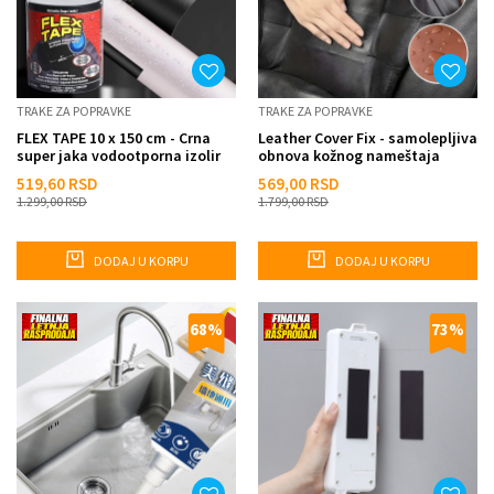
TRAKE ZA POPRAVKE
TRAKE ZA POPRAVKE
FLEX TAPE 10 x 150 cm - Crna
Leather Cover Fix - samolepljiva
super jaka vodootporna izolir
obnova kožnog nameštaja
traka za sve vrste po...
50cm × 137cm
519,60
RSD
569,00
RSD
1.299,00
RSD
1.799,00
RSD
DODAJ U KORPU
DODAJ U KORPU
68
%
73
%