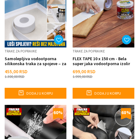
TRAKE ZA POPRAVKE
TRAKE ZA POPRAVKE
Samolepljiva vodootporna
FLEX TAPE 10 x 150 cm - Bela
silikonska traka za spojeve – za
super jaka vodootporna izolir
kadu, lavabo i sudo...
traka za sve vrste po...
455,00
RSD
699,00
RSD
1.300,00
RSD
1.999,00
RSD
DODAJ U KORPU
DODAJ U KORPU
60
%
68
%