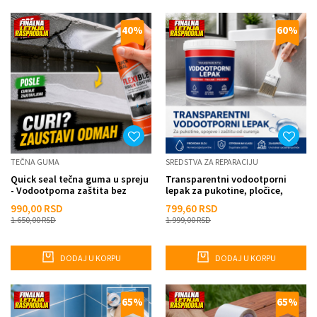
40
%
60
%
TEČNA GUMA
SREDSTVA ZA REPARACIJU
Quick seal tečna guma u spreju
Transparentni vodootporni
- Vodootporna zaštita bez
lepak za pukotine, pločice,
majstora
beton, drvo i krov
990,00
RSD
799,60
RSD
1.650,00
RSD
1.999,00
RSD
DODAJ U KORPU
DODAJ U KORPU
65
%
65
%