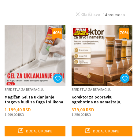
14
proizvoda
Obriši sve
40
%
70
%
SREDSTVA ZA REPARACIJU
SREDSTVA ZA REPARACIJU
Magičan Gel za uklanjanje
Korektor za popravku
tragova buđi sa fuga i silikona
ogrebotina na nameštaju,
parketu, vratima i drvetu
1.199,40
RSD
379,00
RSD
1.999,00
RSD
1.250,00
RSD
DODAJ U KORPU
DODAJ U KORPU