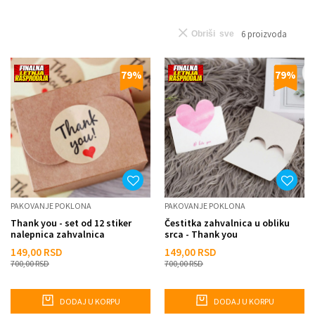
6
proizvoda
Obriši sve
79
%
79
%
PAKOVANJE POKLONA
PAKOVANJE POKLONA
Thank you - set od 12 stiker
Čestitka zahvalnica u obliku
nalepnica zahvalnica
srca - Thank you
149,00
RSD
149,00
RSD
700,00
RSD
700,00
RSD
DODAJ U KORPU
DODAJ U KORPU