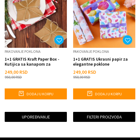
PAKOVANJE POKLONA
PAKOVANJE POKLONA
1+1 GRATIS Kraft Paper Box -
1+1 GRATIS Ukrasni papir za
Kutijica sa kanapom za
elegantne poklone
pakovanje slatkisa i sitnih ...
249,00
RSD
249,00
RSD
950,00
RSD
950,00
RSD
DODAJ U KORPU
DODAJ U KORPU
UPOREĐIVANJE
FILTERI PROIZVODA