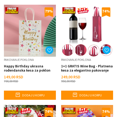
79
%
74
%
PAKOVANJE POKLONA
PAKOVANJE POKLONA
Happy Birthday ukrasna
1+1 GRATIS Wine Bag - Platnena
rođendanska kesa za poklon
kesa za elegantno pakovanje
pića
149,00
RSD
249,00
RSD
700,00
RSD
950,00
RSD
DODAJ U KORPU
DODAJ U KORPU
74
%
74
%