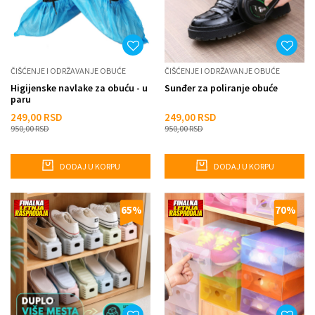
ČIŠĆENJE I ODRŽAVANJE OBUĆE
ČIŠĆENJE I ODRŽAVANJE OBUĆE
Higijenske navlake za obuću - u
Sunđer za poliranje obuće
paru
249,00
RSD
249,00
RSD
950,00
RSD
950,00
RSD
DODAJ U KORPU
DODAJ U KORPU
65
%
70
%