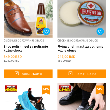
ČIŠĆENJE I ODRŽAVANJE OBUĆE
ČIŠĆENJE I ODRŽAVANJE OBUĆE
Shoe polish - gel za poliranje
Flying bird - mast za poliranje
kožne obuće
kožne obuće
349,00
RSD
249,00
RSD
1.250,00
RSD
950,00
RSD
DODAJ U KORPU
DODAJ U KORPU
74
%
74
%