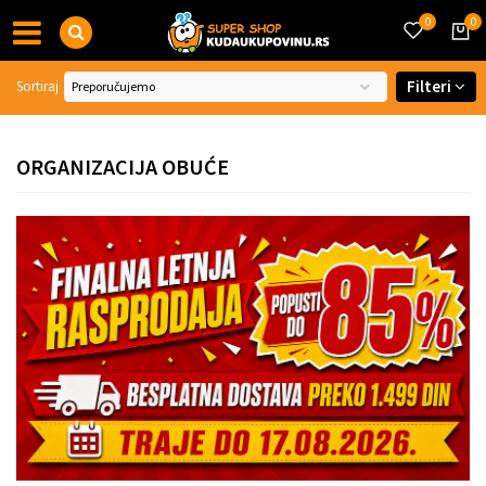
0
0
Filteri
Sortiraj
ORGANIZACIJA OBUĆE