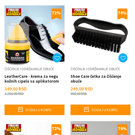
72
%
74
%
ČIŠĆENJE I ODRŽAVANJE OBUĆE
ČIŠĆENJE I ODRŽAVANJE OBUĆE
LeatherCare - krema za negu
Shoe Care četka za čišćenje
kožnih cipela sa aplikatorom
obuće
349,00
RSD
249,00
RSD
1.250,00
RSD
950,00
RSD
DODAJ U KORPU
DODAJ U KORPU
72
%
74
%