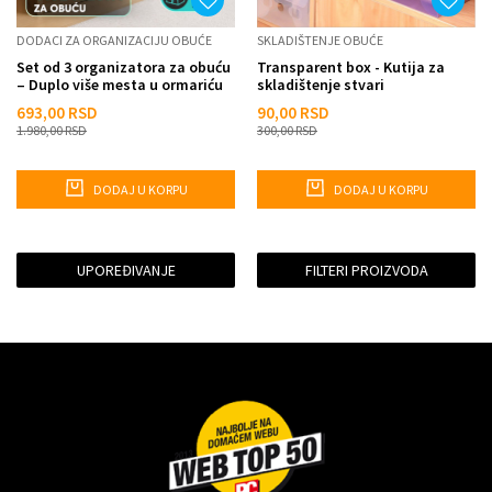
DODACI ZA ORGANIZACIJU OBUĆE
SKLADIŠTENJE OBUĆE
Set od 3 organizatora za obuću
Transparent box - Kutija za
– Duplo više mesta u ormariću
skladištenje stvari
693,00
RSD
90,00
RSD
1.980,00
RSD
300,00
RSD
DODAJ U KORPU
DODAJ U KORPU
UPOREĐIVANJE
FILTERI PROIZVODA