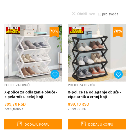
10
proizvoda
Obriši sve
70
%
70
%
POLICE ZA OBUĆU
POLICE ZA OBUĆU
X-police za odlaganje obuće -
X-police za odlaganje obuće -
cipelarnik u beloj boji
cipelarnik u crnoj boji
899,70
RSD
899,70
RSD
2.999,00
RSD
2.999,00
RSD
DODAJ U KORPU
DODAJ U KORPU