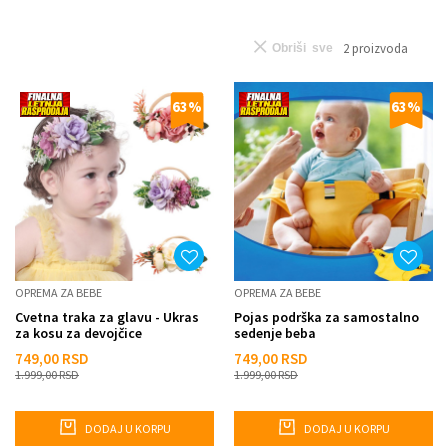
2
proizvoda
Obriši sve
63
%
63
%
OPREMA ZA BEBE
OPREMA ZA BEBE
Cvetna traka za glavu - Ukras
Pojas podrška za samostalno
za kosu za devojčice
sedenje beba
749,00
RSD
749,00
RSD
1.999,00
RSD
1.999,00
RSD
DODAJ U KORPU
DODAJ U KORPU