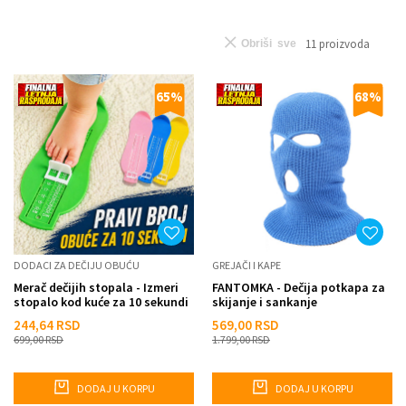
11
proizvoda
Obriši sve
65
%
68
%
DODACI ZA DEČIJU OBUĆU
GREJAČI I KAPE
Merač dečijih stopala - Izmeri
FANTOMKA - Dečija potkapa za
stopalo kod kuće za 10 sekundi
skijanje i sankanje
244,64
RSD
569,00
RSD
699,00
RSD
1.799,00
RSD
DODAJ U KORPU
DODAJ U KORPU