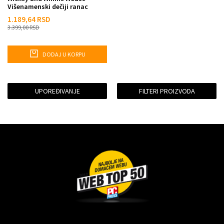
Višenamenski dečiji ranac
1.189,64
RSD
3.399,00
RSD
DODAJ U KORPU
UPOREĐIVANJE
FILTERI PROIZVODA
Dragoslava Srejovića 2G, Beograd