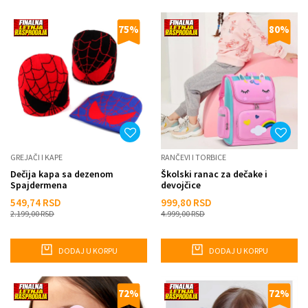
75
%
80
%
GREJAČI I KAPE
RANČEVI I TORBICE
Dečija kapa sa dezenom
Školski ranac za dečake i
Spajdermena
devojčice
549,74
RSD
999,80
RSD
2.199,00
RSD
4.999,00
RSD
DODAJ U KORPU
DODAJ U KORPU
72
%
72
%