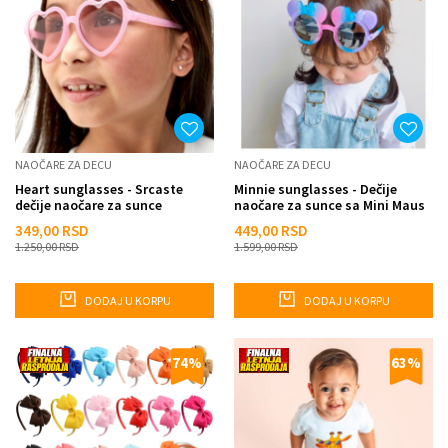
NAOČARE ZA DECU
NAOČARE ZA DECU
Heart sunglasses - Srcaste
Minnie sunglasses - Dečije
dečije naočare za sunce
naočare za sunce sa Mini Maus
okvirom
349,00
RSD
449,00
RSD
1.250,00
RSD
1.599,00
RSD
DODAJ U KORPU
DODAJ U KORPU
74
%
63
%