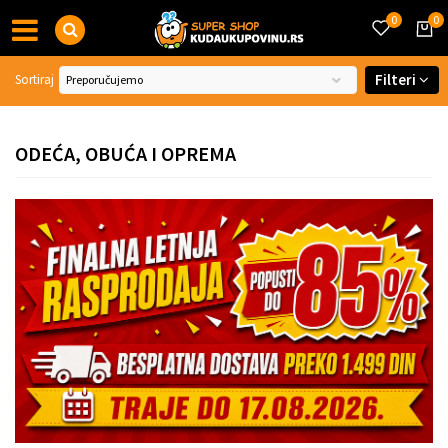
0
0
Filteri
Sortiraj
ODEĆA, OBUĆA I OPREMA