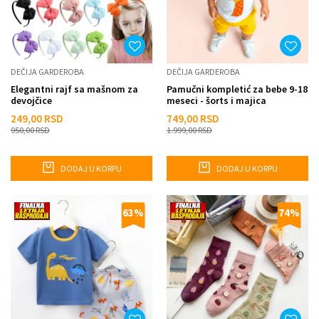
DEČIJA GARDEROBA
DEČIJA GARDEROBA
Elegantni rajf sa mašnom za
Pamučni kompletić za bebe 9-18
devojčice
meseci - šorts i majica
249,00
RSD
749,00
RSD
950,00
RSD
1.999,00
RSD
DODAJ U KORPU
DODAJ U KORPU
63
%
74
%