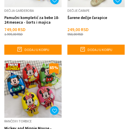
DEČIJA GARDEROBA
DEČIJE ČARAPE
Pamučni kompletić za bebe 18-
Šarene dečije čarapice
24 meseca - šorts i majica
749,00
RSD
249,00
RSD
1.999,00
RSD
950,00
RSD
DODAJ U KORPU
DODAJ U KORPU
65
%
RANČEVI I TORBICE
Mickey and Minnie Mouse -