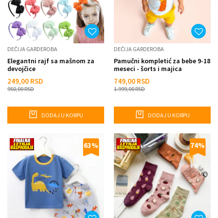
DEČIJA GARDEROBA
DEČIJA GARDEROBA
Elegantni rajf sa mašnom za
Pamučni kompletić za bebe 9-18
devojčice
meseci - šorts i majica
249,00
RSD
749,00
RSD
950,00
RSD
1.999,00
RSD
DODAJ U KORPU
DODAJ U KORPU
63
%
74
%