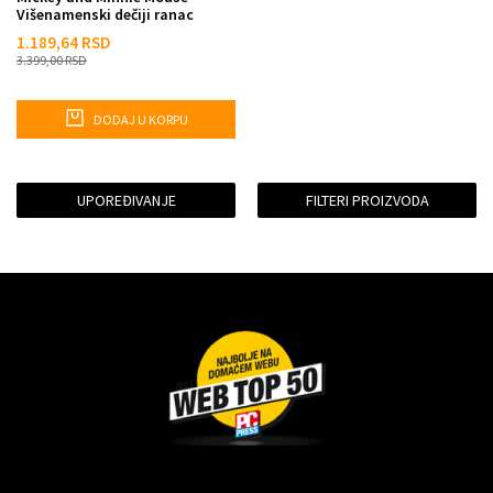
Višenamenski dečiji ranac
1.189,64
RSD
3.399,00
RSD
DODAJ U KORPU
UPOREĐIVANJE
FILTERI PROIZVODA
Dragoslava Srejovića 2G, Beograd