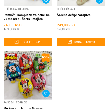
DEČIJA GARDEROBA
DEČIJE ČARAPE
Pamučni kompletić za bebe 18-
Šarene dečije čarapice
24 meseca - šorts i majica
749,00
RSD
249,00
RSD
1.999,00
RSD
950,00
RSD
DODAJ U KORPU
DODAJ U KORPU
65
%
RANČEVI I TORBICE
Mickey and Minnie Mouse -