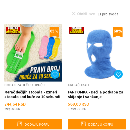
11
proizvoda
Obriši sve
65
%
68
%
DODACI ZA DEČIJU OBUĆU
GREJAČI I KAPE
Merač dečijih stopala - Izmeri
FANTOMKA - Dečija potkapa za
stopalo kod kuće za 10 sekundi
skijanje i sankanje
244,64
RSD
569,00
RSD
699,00
RSD
1.799,00
RSD
DODAJ U KORPU
DODAJ U KORPU