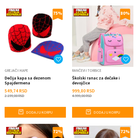
75
%
80
%
GREJAČI I KAPE
RANČEVI I TORBICE
Dečija kapa sa dezenom
Školski ranac za dečake i
Spajdermena
devojčice
549,74
RSD
999,80
RSD
2.199,00
RSD
4.999,00
RSD
DODAJ U KORPU
DODAJ U KORPU
72
%
72
%