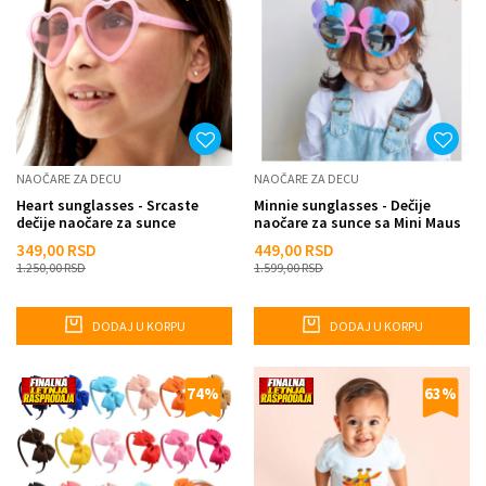
NAOČARE ZA DECU
NAOČARE ZA DECU
Heart sunglasses - Srcaste
Minnie sunglasses - Dečije
dečije naočare za sunce
naočare za sunce sa Mini Maus
okvirom
349,00
RSD
449,00
RSD
1.250,00
RSD
1.599,00
RSD
DODAJ U KORPU
DODAJ U KORPU
74
%
63
%