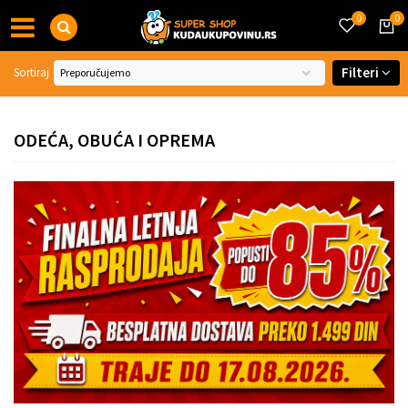
0
0
Filteri
Sortiraj
ODEĆA, OBUĆA I OPREMA