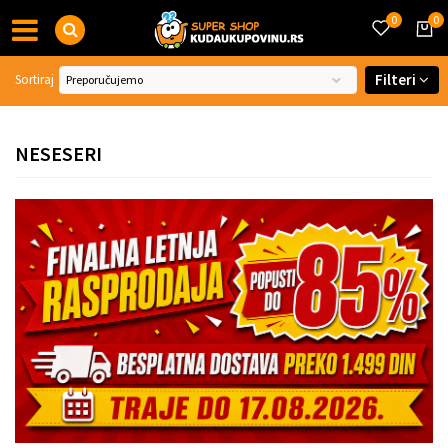
0
0
Filteri
Sortiraj
NESESERI