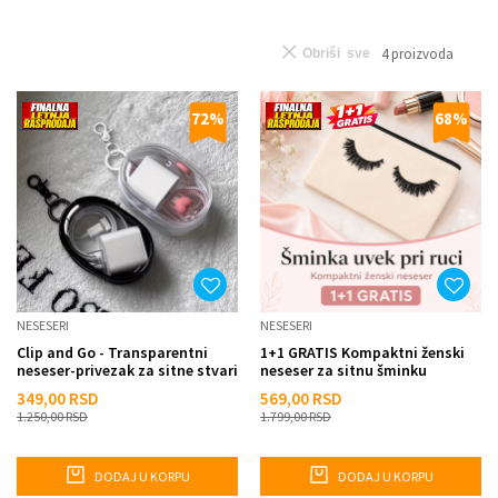
4
proizvoda
Obriši sve
72
%
68
%
NESESERI
NESESERI
Clip and Go - Transparentni
1+1 GRATIS Kompaktni ženski
neseser-privezak za sitne stvari
neseser za sitnu šminku
349,00
RSD
569,00
RSD
1.250,00
RSD
1.799,00
RSD
DODAJ U KORPU
DODAJ U KORPU