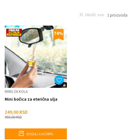
1
proizvoda
Obriši sve
74
%
MIRIS ZA KOLA
Mini bočica za eterična ulja
249,00
RSD
950,00
RSD
DODAJ U KORPU