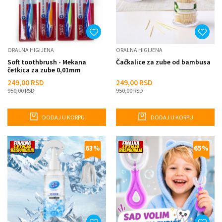
ORALNA HIGIJENA
ORALNA HIGIJENA
Soft toothbrush - Mekana
Čačkalice za zube od bambusa
četkica za zube 0,01mm
249,00
RSD
249,00
RSD
950,00
RSD
950,00
RSD
DODAJ U KORPU
DODAJ U KORPU
63
%
65
%