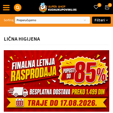
0
0
Filteri
Sortiraj
LIČNA HIGIJENA