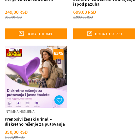
ispod pazuha
249,00
RSD
699,00
RSD
950,00
RSD
1.999,00
RSD
DODAJ U KORPU
DODAJ U KORPU
65
%
INTIMNA HIGIJENA
Prenosivi ženski urinal –
diskretno rešenje za putovanja
i javne toalete
350,00
RSD
1.000,00
RSD