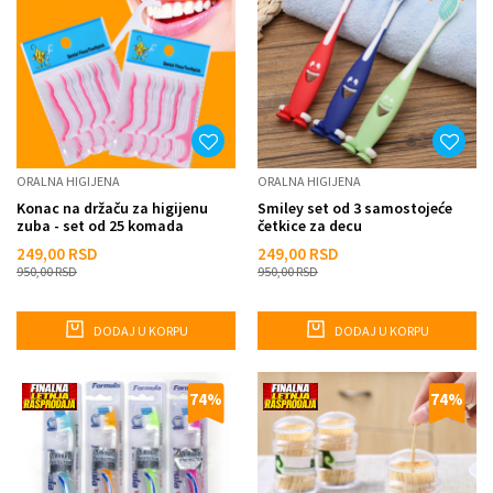
ORALNA HIGIJENA
ORALNA HIGIJENA
Konac na držaču za higijenu
Smiley set od 3 samostojeće
zuba - set od 25 komada
četkice za decu
249,00
RSD
249,00
RSD
950,00
RSD
950,00
RSD
DODAJ U KORPU
DODAJ U KORPU
74
%
74
%