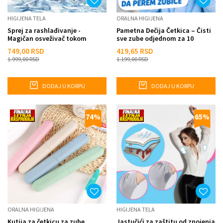
HIGIJENA TELA
ORALNA HIGIJENA
Sprej za rashlađivanje -
Pametna Dečija Četkica – Čisti
Magičan osveživač tokom
sve zube odjednom za 10
letnjih dana
sekundi
749,00
RSD
419,65
RSD
1.999,00
RSD
1.199,00
RSD
DODAJ U KORPU
DODAJ U KORPU
74
%
65
%
ORALNA HIGIJENA
HIGIJENA TELA
Kutija za četkicu za zube
Jastučići za zaštitu od znojenja