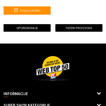
DODAJ U KORPU
UPOREĐIVANJE
FILTERI PROIZVODA
Dragoslava Srejovića 2G, Beograd
INFORMACIJE
Šifra delatnosti: 6312
Uslovi korišćenja i prodaje
SUPER SHOP KATEGORIJE