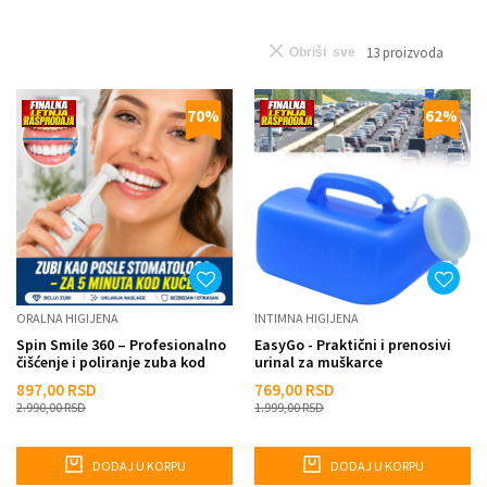
13
proizvoda
Obriši sve
70
%
62
%
ORALNA HIGIJENA
INTIMNA HIGIJENA
Spin Smile 360 – Profesionalno
EasyGo - Praktični i prenosivi
čišćenje i poliranje zuba kod
urinal za muškarce
kuće
897,00
RSD
769,00
RSD
2.990,00
RSD
1.999,00
RSD
DODAJ U KORPU
DODAJ U KORPU