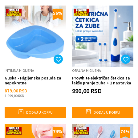
56
%
INTIMNA HIGIJENA
ORALNA HIGIJENA
Guska - Higijenska posuda za
ProWhite električna četkica za
nepokretne
lakše pranje zuba + 2 nastavka
990,00
RSD
879,00
RSD
1.999,00
RSD
DODAJ U KORPU
DODAJ U KORPU
74
%
74
%