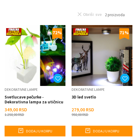
2
proizvoda
Obriši sve
72
%
71
%
DEKORATIVNE LAMPE
DEKORATIVNE LAMPE
Svetlucave pečurke -
3D led svetlo
Dekorativna lampa za utičnicu
349,00
RSD
279,00
RSD
1.250,00
RSD
950,00
RSD
DODAJ U KORPU
DODAJ U KORPU