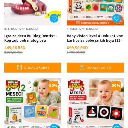
INTERAKTIVNE IGRAČKE
EDUKATIVNE IGRAČKE
Igra za decu Bulldog Dentist -
Baby Vision level 4 - edukativne
Koji zub boli malog psa
kartice za bebe jarkih boja (12-
36 meseci)
449,86
RSD
899,50
RSD
2.999,00
RSD
1.799,00
RSD
DODAJ U KORPU
DODAJ U KORPU
50
%
50
%