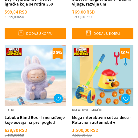
igračka koja se rotira 360
vijuge, razvija um
stepeni
599,84
RSD
769,00
RSD
3.999,00
RSD
1.999,00
RSD
DODAJ U KORPU
DODAJ U KORPU
80
%
80
%
LUTKE
KREATIVNE IGRAČKE
Labubu Blind Box - Iznenađenje
Mega interaktivni set za decu -
koje osvaja na prvi pogled
Rotacioni automobil +
sakupljač loptica
639,80
RSD
1.500,00
RSD
3.199,00
RSD
7.500,00
RSD