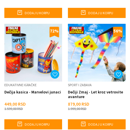
DODAJ U KORPU
DODAJ U KORPU
72
%
56
%
EDUKATIVNE IGRAČKE
SPORT I ZABAVA
Dečija kasica - Marvelovi junaci
Dečiji Zmaj - Let kroz vetrovite
avanture
449,00
RSD
879,00
RSD
1.599,00
RSD
1.999,00
RSD
DODAJ U KORPU
DODAJ U KORPU