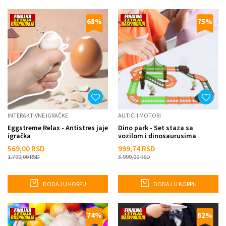
68
%
75
%
INTERAKTIVNE IGRAČKE
AUTIĆI I MOTORI
Eggstreme Relax - Antistres jaje
Dino park - Set staza sa
igračka
vozilom i dinosaurusima
569,00
RSD
999,74
RSD
1.799,00
RSD
3.999,00
RSD
DODAJ U KORPU
DODAJ U KORPU
74
%
62
%