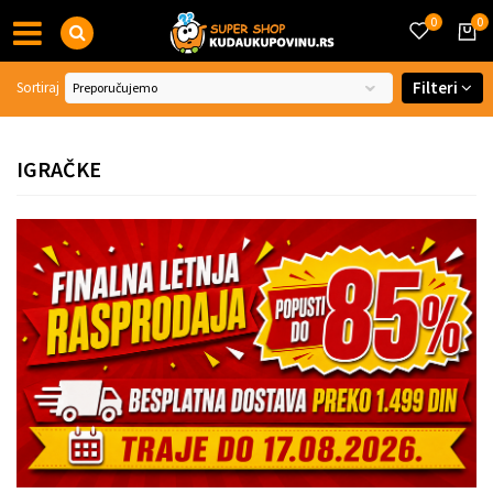
0
0
Filteri
Sortiraj
IGRAČKE