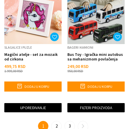
SLAGALICE I PUZLE
BAGERI I KAMIONI
Magični atelje - set za mozaik
Bus Toy - Igračka mini autobus
od cirkona
sa mehanizmom povlačenja
499,75
RSD
249,00
RSD
1.999,00
RSD
950,00
RSD
DODAJ U KORPU
DODAJ U KORPU
UPOREĐIVANJE
FILTERI PROIZVODA
1
2
3