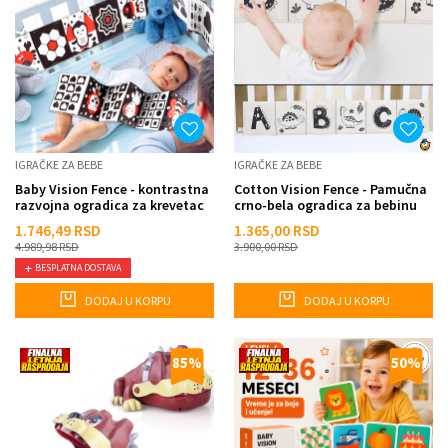
IGRAČKE ZA BEBE
IGRAČKE ZA BEBE
Baby Vision Fence - kontrastna
Cotton Vision Fence - Pamučna
razvojna ogradica za krevetac
crno-bela ogradica za bebinu
kolevku
1.746,49
RSD
1.365,00
RSD
4.989,98
RSD
3.900,00
RSD
BESPLATNA DOSTAVA
DODAJ U KORPU
DODAJ U KORPU
85
%
50
%