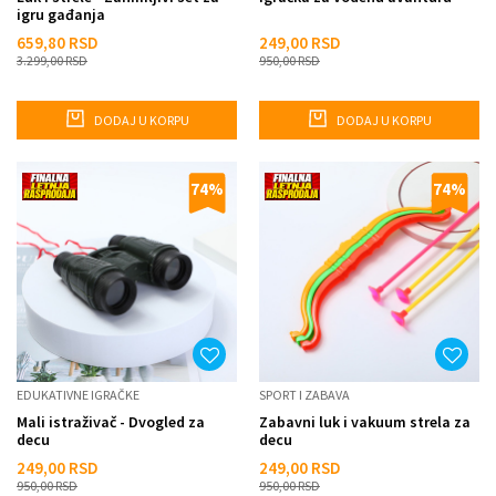
igru gađanja
659,80
RSD
249,00
RSD
3.299,00
RSD
950,00
RSD
DODAJ U KORPU
DODAJ U KORPU
74
%
74
%
EDUKATIVNE IGRAČKE
SPORT I ZABAVA
Mali istraživač - Dvogled za
Zabavni luk i vakuum strela za
decu
decu
249,00
RSD
249,00
RSD
950,00
RSD
950,00
RSD