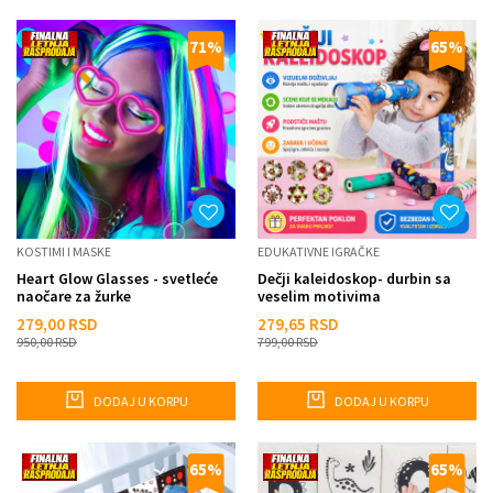
71
%
65
%
KOSTIMI I MASKE
EDUKATIVNE IGRAČKE
Heart Glow Glasses - svetleće
Dečji kaleidoskop- durbin sa
naočare za žurke
veselim motivima
279,00
RSD
279,65
RSD
950,00
RSD
799,00
RSD
DODAJ U KORPU
DODAJ U KORPU
65
%
65
%