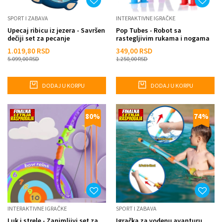
SPORT I ZABAVA
INTERAKTIVNE IGRAČKE
Upecaj ribicu iz jezera - Savršen
Pop Tubes - Robot sa
dečiji set za pecanje
rastegljivim rukama i nogama
1.019,80
RSD
349,00
RSD
5.099,00
RSD
1.250,00
RSD
DODAJ U KORPU
DODAJ U KORPU
80
%
74
%
INTERAKTIVNE IGRAČKE
SPORT I ZABAVA
Luk i strele - Zanimljivi set za
Igračka za vodenu avanturu