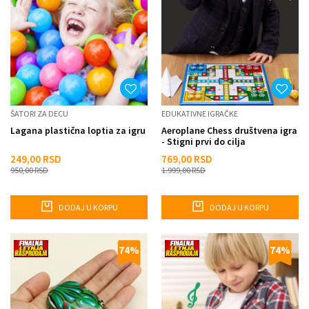
ŠATORI ZA DECU
EDUKATIVNE IGRAČKE
Lagana plastična loptia za igru
Aeroplane Chess društvena igra
- Stigni prvi do cilja
249,00
RSD
769,00
RSD
950,00
RSD
1.999,00
RSD
DODAJ U KORPU
DODAJ U KORPU
74
%
74
%