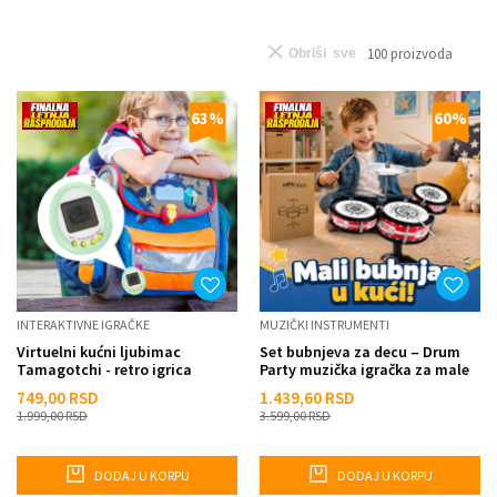
100
proizvoda
Obriši sve
63
%
60
%
INTERAKTIVNE IGRAČKE
MUZIČKI INSTRUMENTI
Virtuelni kućni ljubimac
Set bubnjeva za decu – Drum
Tamagotchi - retro igrica
Party muzička igračka za male
muzičare
749,00
RSD
1.439,60
RSD
1.999,00
RSD
3.599,00
RSD
DODAJ U KORPU
DODAJ U KORPU