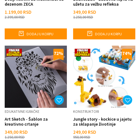
dezenom ZECA
užetu za vežbu refleksa
1.199,00
RSD
349,00
RSD
2.399,00
RSD
1.250,00
RSD
DODAJ U KORPU
DODAJ U KORPU
72
%
74
%
EDUKATIVNE IGRAČKE
KONSTRUKTORI
Art Sketch - Šablon za
Jungle story - kockice u jajetu
kreativno crtanje
za sklapanje životinje
iznenađenja
349,00
RSD
249,00
RSD
1.250,00
RSD
950,00
RSD