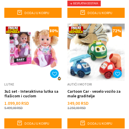
BESPLATNA DOSTAVA
DODAJ U KORPU
DODAJ U KORPU
80
%
72
%
LUTKE
AUTIĆI I MOTORI
3u1 set - Interaktivna lutka sa
Cartoon Car - veselo vozilo za
flašicom i cuclom
male graditelje
1.099,80
RSD
349,00
RSD
5.499,00
RSD
1.250,00
RSD
DODAJ U KORPU
DODAJ U KORPU