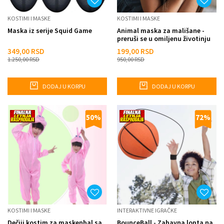
KOSTIMI I MASKE
KOSTIMI I MASKE
Maska iz serije Squid Game
Animal maska za mališane -
preruši se u omiljenu životinju
349,00
RSD
199,00
RSD
1.250,00
RSD
950,00
RSD
DODAJ U KORPU
DODAJ U KORPU
50
%
72
%
KOSTIMI I MASKE
INTERAKTIVNE IGRAČKE
Dečiji kostim za maskenbal sa
BounceBall - Zabavna lopta na