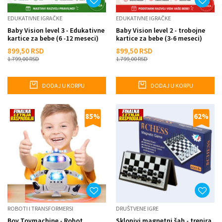
EDUKATIVNE IGRAČKE
EDUKATIVNE IGRAČKE
Baby Vision level 3 - Edukativne
Baby Vision level 2 - trobojne
kartice za bebe (6 -12 meseci)
kartice za bebe (3-6 meseci)
899,50
RSD
899,50
RSD
1.799,00
RSD
1.799,00
RSD
DODAJ U KORPU
DODAJ U KORPU
85
%
62
%
ROBOTI I TRANSFORMERSI
DRUŠTVENE IGRE
Boy Toymachine - Robot
Sklopivi magnetni šah - trenira