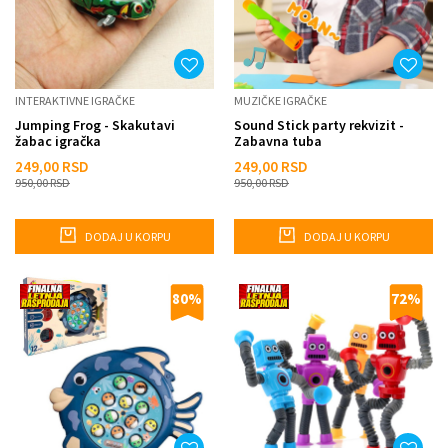
INTERAKTIVNE IGRAČKE
MUZIČKE IGRAČKE
Jumping Frog - Skakutavi
Sound Stick party rekvizit -
žabac igračka
Zabavna tuba
249,00
RSD
249,00
RSD
950,00
RSD
950,00
RSD
DODAJ U KORPU
DODAJ U KORPU
80
%
72
%