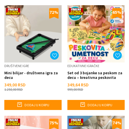
72
%
65
%
DRUŠTVENE IGRE
EDUKATIVNE IGRAČKE
Mini bilijar - društvena igra za
Set od 3 bojanke sa peskom za
decu
decu – kreativna peskovita
umetnost
349,00
RSD
349,64
RSD
1.250,00
RSD
999,00
RSD
DODAJ U KORPU
DODAJ U KORPU
75
%
74
%