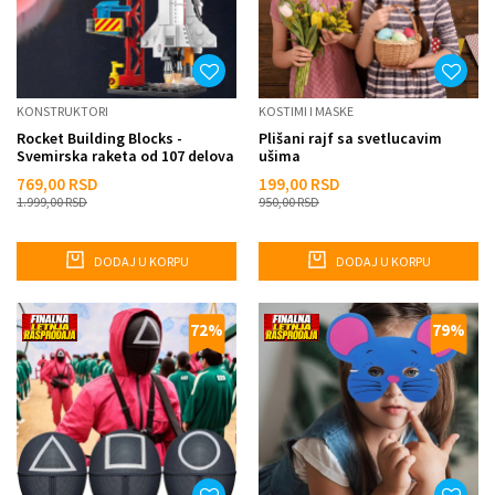
KONSTRUKTORI
KOSTIMI I MASKE
Rocket Building Blocks -
Plišani rajf sa svetlucavim
Svemirska raketa od 107 delova
ušima
769,00
RSD
199,00
RSD
1.999,00
RSD
950,00
RSD
DODAJ U KORPU
DODAJ U KORPU
72
%
79
%