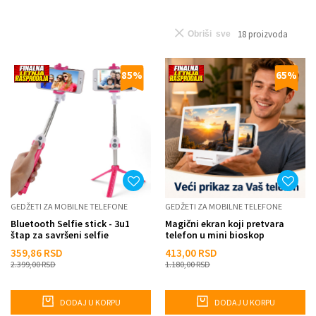
18
proizvoda
Obriši sve
85
%
65
%
GEDŽETI ZA MOBILNE TELEFONE
GEDŽETI ZA MOBILNE TELEFONE
Bluetooth Selfie stick - 3u1
Magični ekran koji pretvara
štap za savršeni selfie
telefon u mini bioskop
359,86
RSD
413,00
RSD
2.399,00
RSD
1.180,00
RSD
DODAJ U KORPU
DODAJ U KORPU