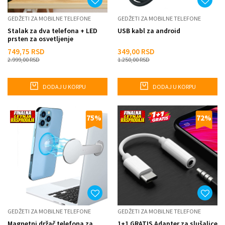
GEDŽETI ZA MOBILNE TELEFONE
GEDŽETI ZA MOBILNE TELEFONE
Stalak za dva telefona + LED
USB kabl za android
prsten za osvetljenje
749,75
RSD
349,00
RSD
2.999,00
RSD
1.250,00
RSD
DODAJ U KORPU
DODAJ U KORPU
75
%
72
%
GEDŽETI ZA MOBILNE TELEFONE
GEDŽETI ZA MOBILNE TELEFONE
Magnetni držač telefona za
1+1 GRATIS Adapter za slušalice