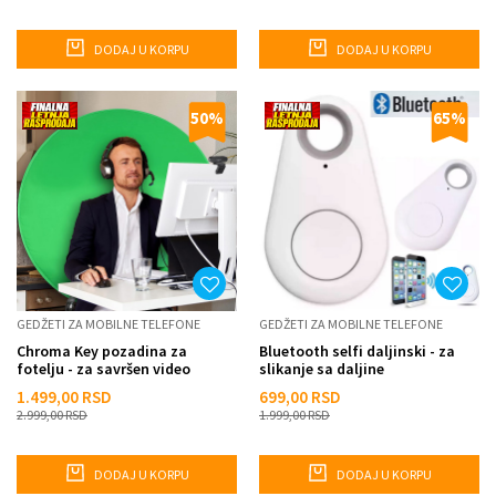
DODAJ U KORPU
DODAJ U KORPU
50
%
65
%
GEDŽETI ZA MOBILNE TELEFONE
GEDŽETI ZA MOBILNE TELEFONE
Chroma Key pozadina za
Bluetooth selfi daljinski - za
fotelju - za savršen video
slikanje sa daljine
sadržaj
1.499,00
RSD
699,00
RSD
2.999,00
RSD
1.999,00
RSD
DODAJ U KORPU
DODAJ U KORPU