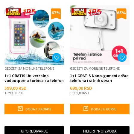
67
%
65
%
GEDŽETI ZA MOBILNE TELEFONE
GEDŽETI ZA MOBILNE TELEFONE
1+1 GRATIS Univerzalna
1+1 GRATIS Nano-gumeni držac
vodootporna torbica za telefon
telefona i sitnih stvari
599,00
RSD
699,00
RSD
1.799,00
RSD
1.999,00
RSD
DODAJ U KORPU
DODAJ U KORPU
UPOREĐIVANJE
FILTERI PROIZVODA