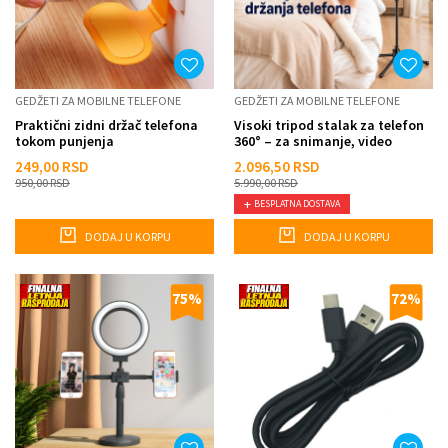
GEDŽETI ZA MOBILNE TELEFONE
GEDŽETI ZA MOBILNE TELEFONE
Praktični zidni držač telefona
Visoki tripod stalak za telefon
tokom punjenja
360° – za snimanje, video
pozive i gledanje s...
249,00
RSD
2.096,50
RSD
950,00
RSD
5.990,00
RSD
BESPLATNA DOSTAVA
DODAJ U KORPU
DODAJ U KORPU
75
%
72
%