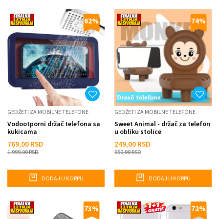
62
%
74
%
GEDŽETI ZA MOBILNE TELEFONE
GEDŽETI ZA MOBILNE TELEFONE
Vodootporni držač telefona sa
Sweet Animal - držač za telefon
kukicama
u obliku stolice
769,00
RSD
249,00
RSD
1.999,00
RSD
950,00
RSD
DODAJ U KORPU
DODAJ U KORPU
73
%
72
%