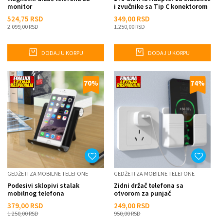
monitor
i zvučnike sa Tip C konektorom
524,75
RSD
349,00
RSD
2.099,00
RSD
1.250,00
RSD
DODAJ U KORPU
DODAJ U KORPU
70
%
74
%
GEDŽETI ZA MOBILNE TELEFONE
GEDŽETI ZA MOBILNE TELEFONE
Podesivi sklopivi stalak
Zidni držač telefona sa
mobilnog telefona
otvorom za punjač
379,00
RSD
249,00
RSD
1.250,00
RSD
950,00
RSD