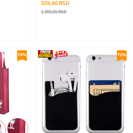
559,60
RSD
1.399,00
RSD
74
%
72
%