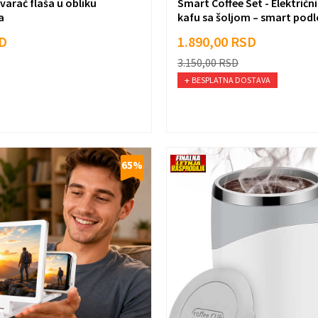
arač flaša u obliku
Smart Coffee Set - Električni
a
kafu sa šoljom – smart podl
D
1.890,00
RSD
3.150,00
RSD
BESPLATNA DOSTAVA
65
%