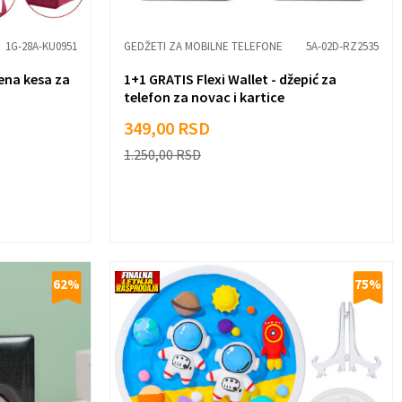
1G-28A-KU0951
GEDŽETI ZA MOBILNE TELEFONE
5A-02D-RZ2535
ena kesa za
1+1 GRATIS Flexi Wallet - džepić za
telefon za novac i kartice
349,00
RSD
1.250,00
RSD
62
%
75
%