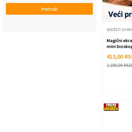
Pretraži
GEDŽETI ZA MO
Magični ekra
mini biosko
413,00
RS
1.180,00
RSD