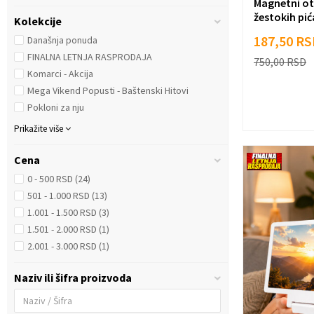
Magnetni otv
žestokih pić
Kolekcije
187,50
RS
Današnja ponuda
FINALNA LETNJA RASPRODAJA
750,00
RSD
Komarci - Akcija
Mega Vikend Popusti - Baštenski Hitovi
Pokloni za nju
Prikažite više
Cena
0 - 500 RSD (24)
501 - 1.000 RSD (13)
1.001 - 1.500 RSD (3)
1.501 - 2.000 RSD (1)
2.001 - 3.000 RSD (1)
Naziv ili šifra proizvoda