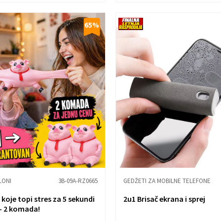
65
%
LONI
3B-09A-RZ0665
GEDŽETI ZA MOBILNE TELEFONE
 koje topi stres za 5 sekundi
2u1 Brisač ekrana i sprej
 - 2 komada!