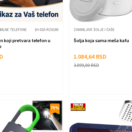
BILNE TELEFONE
1H-02A-RZ6180
ZANIMLJIVE ŠOLJE I ČAŠE
n koji pretvara telefon u
Šolja koja sama meša kafu
p
D
1.084,64
RSD
3.099,00
RSD
75
%