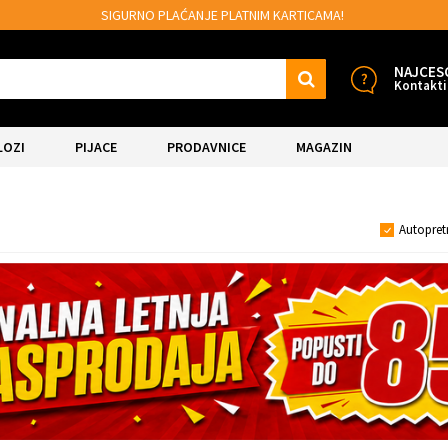
MOGUĆNOST BESPLATNE ISPORUKE!
NAJCES
Kontakti
LOZI
PIJACE
PRODAVNICE
MAGAZIN
Autopret