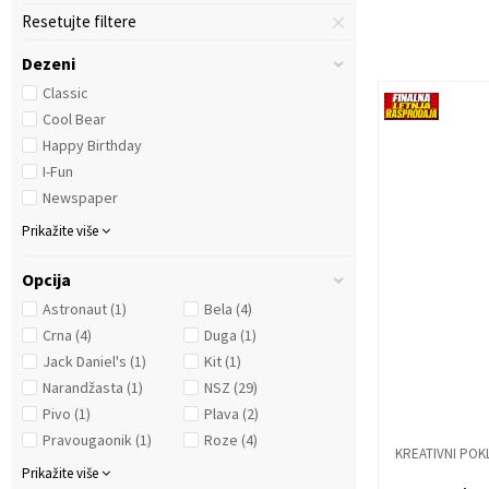
Resetujte filtere
Dezeni
Classic
Cool Bear
Happy Birthday
I-Fun
Newspaper
Prikažite više
Opcija
Astronaut
(1)
Bela
(4)
Crna
(4)
Duga
(1)
Jack Daniel's
(1)
Kit
(1)
Narandžasta
(1)
NSZ
(29)
Pivo
(1)
Plava
(2)
Pravougaonik
(1)
Roze
(4)
KREATIVNI POK
Prikažite više