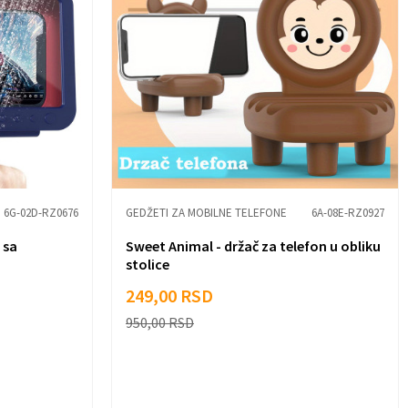
6G-02D-RZ0676
GEDŽETI ZA MOBILNE TELEFONE
6A-08E-RZ0927
 sa
Sweet Animal - držač za telefon u obliku
stolice
249,00
RSD
950,00
RSD