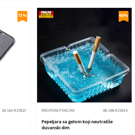
73
%
60
%
1B-16A-RZ0615
KREATIVNI POKLONI
6B-10B-RZ0614
Pepeljara sa gelom koji neutrališe
duvanski dim