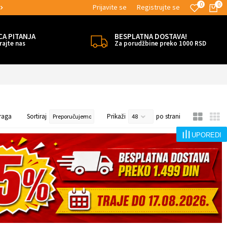
0
0
Prijavite se
Registrujte se
MOGUĆNOST ISPORUKE ZA 24H!
CA PITANJA
BESPLATNA DOSTAVA!
rajte nas
Za porudžbine preko 1000 RSD
raga
Sortiraj
Prikaži
po strani
UPOREDI