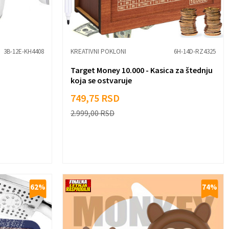
3B-12E-KH4408
KREATIVNI POKLONI
6H-14D-RZ4325
Target Money 10.000 - Kasica za štednju
koja se ostvaruje
749,75
RSD
2.999,00
RSD
62
%
74
%