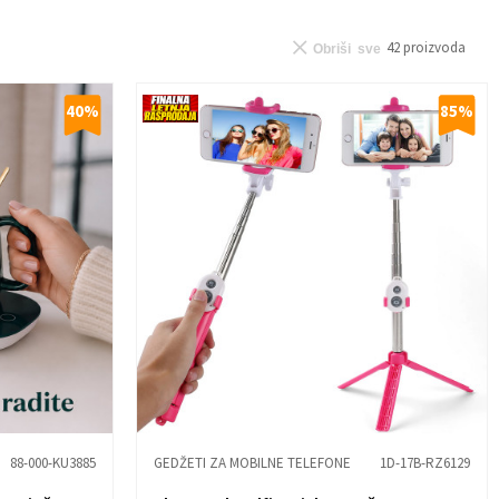
42
proizvoda
Obriši sve
40
%
85
%
88-000-KU3885
GEDŽETI ZA MOBILNE TELEFONE
1D-17B-RZ6129