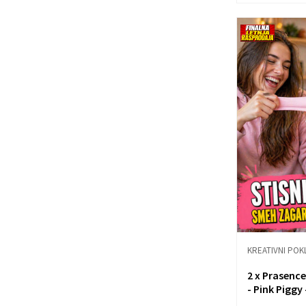
KREATIVNI POK
2 x Prasence
- Pink Piggy