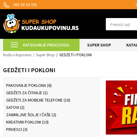
SIGURNO PLAĆANJE PLATNIM KARTICAMA!
065 88 58 091
Pretraži sajt
KATEGORIJE PROIZVODA
SUPER SHOP
KATA
Kuda u Kupovinu
Super Shop
GEDŽETI I POKLONI
GEDŽETI I POKLONI
PAKOVANJE POKLONA
(6)
GEDŽETI ZA ČITANJE
(1)
GEDŽETI ZA MOBILNE TELEFONE
(18)
SATOVI
(2)
ZANIMLJIVE ŠOLJE I ČAŠE
(2)
KREATIVNI POKLONI
(10)
PRIVESCI
(3)