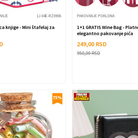
TANJE
1J-04E-RZ0906
PAKOVANJE POKLONA
a knjige - Mini štafelaj za
1+1 GRATIS Wine Bag - Platn
elegantno pakovanje pića
D
249,00
RSD
950,00
RSD
75
%