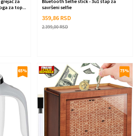
 grejač za
Bluetooth Selfie stick - 3u1 štap za
oga za top...
savršeni selfie
359,86
RSD
2.399,00
RSD
65
%
75
%