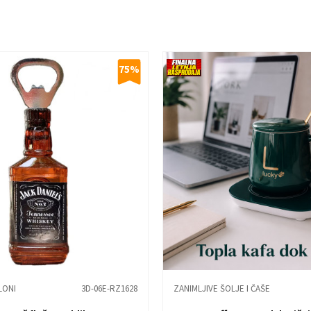
75
%
LONI
3D-06E-RZ1628
ZANIMLJIVE ŠOLJE I ČAŠE