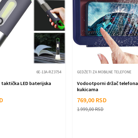
6E-13A-RZ3754
GEDŽETI ZA MOBILNE TELEFONE
 taktička LED baterijska
Vodootporni držač telefona
kukicama
D
769,00
RSD
1.999,00
RSD