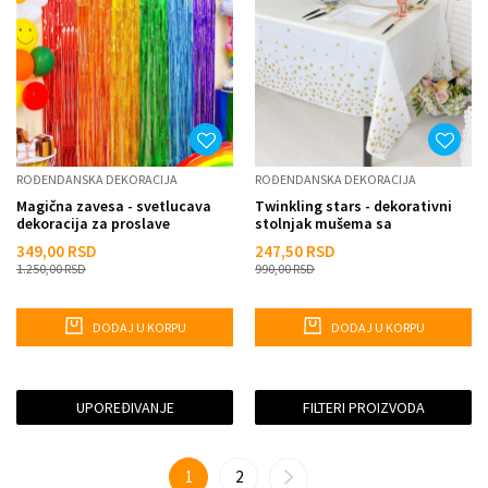
ROĐENDANSKA DEKORACIJA
ROĐENDANSKA DEKORACIJA
Magična zavesa - svetlucava
Twinkling stars - dekorativni
dekoracija za proslave
stolnjak mušema sa
zvezdicama
349,00
RSD
247,50
RSD
1.250,00
RSD
990,00
RSD
DODAJ U KORPU
DODAJ U KORPU
UPOREĐIVANJE
FILTERI PROIZVODA
1
2