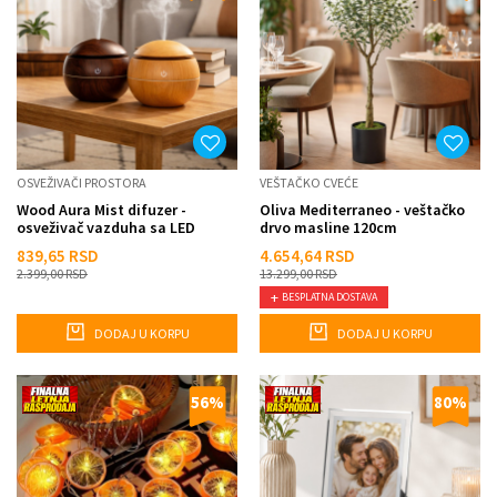
OSVEŽIVAČI PROSTORA
VEŠTAČKO CVEĆE
Wood Aura Mist difuzer -
Oliva Mediterraneo - veštačko
osveživač vazduha sa LED
drvo masline 120cm
svetlom
839,65
RSD
4.654,64
RSD
2.399,00
RSD
13.299,00
RSD
BESPLATNA DOSTAVA
DODAJ U KORPU
DODAJ U KORPU
56
%
80
%