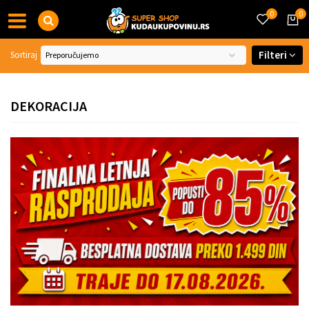
0
0
Filteri
Sortiraj
DEKORACIJA