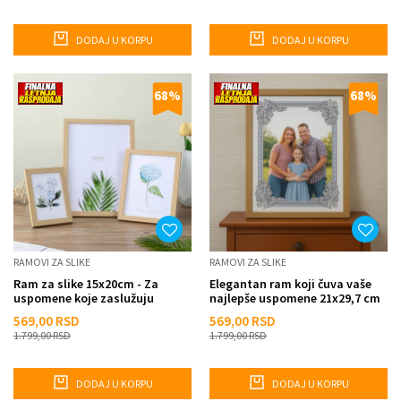
DODAJ U KORPU
DODAJ U KORPU
68
%
68
%
RAMOVI ZA SLIKE
RAMOVI ZA SLIKE
Ram za slike 15x20cm - Za
Elegantan ram koji čuva vaše
uspomene koje zaslužuju
najlepše uspomene 21x29,7 cm
posebno mesto
569,00
RSD
569,00
RSD
1.799,00
RSD
1.799,00
RSD
DODAJ U KORPU
DODAJ U KORPU