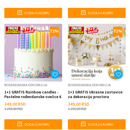
DODAJ U KORPU
DODAJ U KORPU
72
%
72
%
ROĐENDANSKA DEKORACIJA
ROĐENDANSKA DEKORACIJA
1+1 GRATIS Rainbow candles -
1+1 GRATIS Ukrasne zastavice
Pastelne rođendanske svećice 6
za dekoraciju prostora
kom
349,00
RSD
349,00
RSD
1.250,00
RSD
1.250,00
RSD
DODAJ U KORPU
DODAJ U KORPU