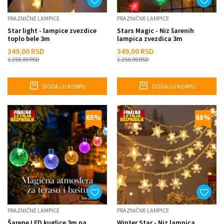
PRAZNIČNE LAMPICE
PRAZNIČNE LAMPICE
Star light - lampice zvezdice
Stars Magic - Niz šarenih
toplo bele 3m
lampica zvezdica 3m
349,00
RSD
349,00
RSD
1.250,00
RSD
1.250,00
RSD
DODAJ U KORPU
DODAJ U KORPU
65
%
68
%
PRAZNIČNE LAMPICE
PRAZNIČNE LAMPICE
Šarene LED kuglice 3m na
Winter Star - Niz lampica