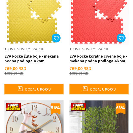
TEPISI I PROSTIRKE ZA POD
TEPISI I PROSTIRKE ZA POD
EVA kocke žute boje - mekana
EVA kocke koralne crvene boje -
podna podloga 4 kom
mekana podna podloga 4 kom
769,00
RSD
769,00
RSD
1.999,00
RSD
1.999,00
RSD
DODAJ U KORPU
DODAJ U KORPU
56
%
68
%