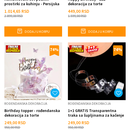
prostirki za kuhinju - Persijska
dekoracija za torte
šara
1.014,65
RSD
449,00
RSD
2.899,00
RSD
1.599,00
RSD
DODAJ U KORPU
DODAJ U KORPU
74
%
74
%
ROĐENDANSKA DEKORACIJA
ROĐENDANSKA DEKORACIJA
Birthday topper - rođendanska
1+1 GRATIS Transparentna
dekoracija za torte
traka sa šupljinama za kačenje
balona
249,00
RSD
249,00
RSD
950,00
RSD
950,00
RSD