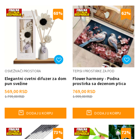
68
%
62
%
OSVEŽIVAČI PROSTORA
TEPISI I PROSTIRKE ZA POD
Elegantni cvetni difuzer za dom
Flower harmony - Podna
pun svežine
prostirka sa dezenom ptica
569,00
RSD
769,00
RSD
1.799,00
RSD
1.999,00
RSD
DODAJ U KORPU
DODAJ U KORPU
73
%
72
%