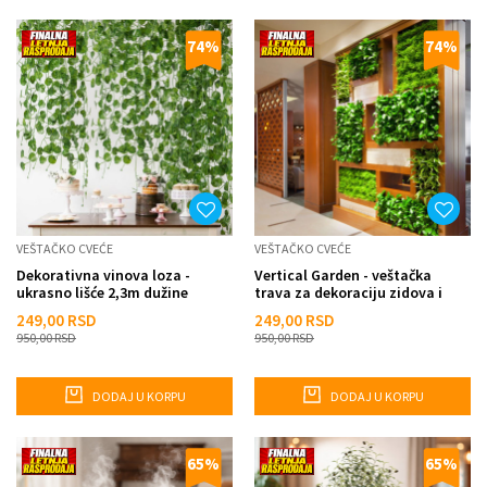
74
%
74
%
VEŠTAČKO CVEĆE
VEŠTAČKO CVEĆE
Dekorativna vinova loza -
Vertical Garden - veštačka
ukrasno lišće 2,3m dužine
trava za dekoraciju zidova i
ograda
249,00
RSD
249,00
RSD
950,00
RSD
950,00
RSD
DODAJ U KORPU
DODAJ U KORPU
65
%
65
%