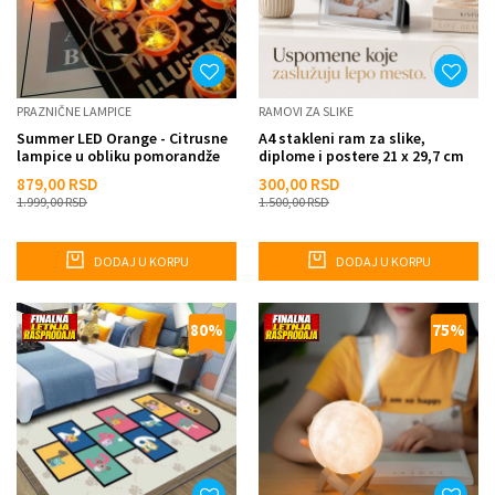
PRAZNIČNE LAMPICE
RAMOVI ZA SLIKE
Summer LED Orange - Citrusne
A4 stakleni ram za slike,
lampice u obliku pomorandže
diplome i postere 21 x 29,7 cm
879,00
RSD
300,00
RSD
1.999,00
RSD
1.500,00
RSD
DODAJ U KORPU
DODAJ U KORPU
80
%
75
%