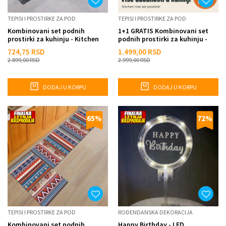
TEPISI I PROSTIRKE ZA POD
TEPISI I PROSTIRKE ZA POD
Kombinovani set podnih
1+1 GRATIS Kombinovani set
prostirki za kuhinju - Kitchen
podnih prostirki za kuhinju -
tools
Kitchen mat
724,75
RSD
1.499,00
RSD
2.899,00
RSD
2.999,00
RSD
DODAJ U KORPU
DODAJ U KORPU
65
%
72
%
TEPISI I PROSTIRKE ZA POD
ROĐENDANSKA DEKORACIJA
Kombinovani set podnih
Happy Birthday - LED