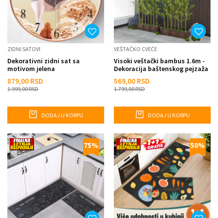
ZIDNI SATOVI
VEŠTAČKO CVEĆE
Dekorativni zidni sat sa
Visoki veštački bambus 1.6m -
motivom jelena
Dekoracija baštenskog pejzaža
879,00
RSD
569,00
RSD
1.999,00
RSD
1.799,00
RSD
DODAJ U KORPU
DODAJ U KORPU
75
%
50
%