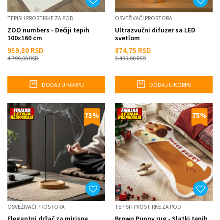
TEPISI I PROSTIRKE ZA POD
OSVEŽIVAČI PROSTORA
ZOO numbers - Dečiji tepih
Ultrazvučni difuzer sa LED
100x160 cm
svetlom
959,80
RSD
874,75
RSD
4.799,00
RSD
3.499,00
RSD
DODAJ U KORPU
DODAJ U KORPU
73
%
75
%
OSVEŽIVAČI PROSTORA
TEPISI I PROSTIRKE ZA POD
Elegantni držač za mirisne
Brown Puppy rug - Slatki tepih