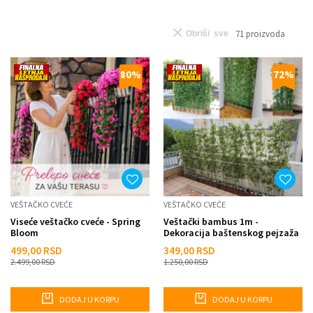
71
proizvoda
Obriši sve
80
%
72
%
VEŠTAČKO CVEĆE
VEŠTAČKO CVEĆE
Viseće veštačko cveće - Spring
Veštački bambus 1m -
Bloom
Dekoracija baštenskog pejzaža
499,00
RSD
349,00
RSD
2.499,00
RSD
1.250,00
RSD
DODAJ U KORPU
DODAJ U KORPU