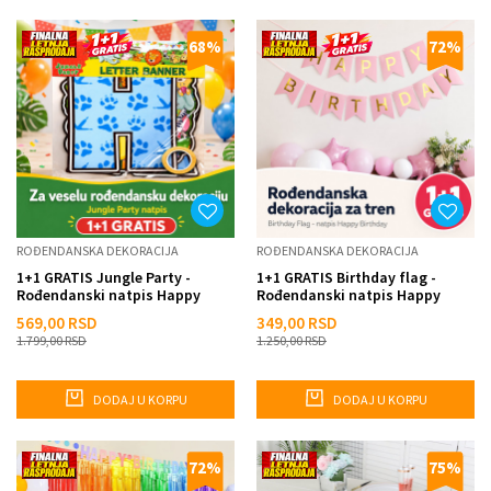
68
%
72
%
ROĐENDANSKA DEKORACIJA
ROĐENDANSKA DEKORACIJA
1+1 GRATIS Jungle Party -
1+1 GRATIS Birthday flag -
Rođendanski natpis Happy
Rođendanski natpis Happy
Birthday
Birthday
569,00
RSD
349,00
RSD
1.799,00
RSD
1.250,00
RSD
DODAJ U KORPU
DODAJ U KORPU
72
%
75
%