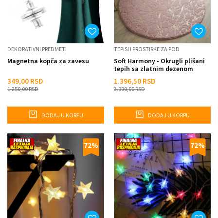
DEKORATIVNI PREDMETI
TEPISI I PROSTIRKE ZA POD
Magnetna kopča za zavesu
Soft Harmony - Okrugli plišani
tepih sa zlatnim dezenom
349,00
RSD
1.396,50
RSD
1.250,00
RSD
3.990,00
RSD
DODAJ U KORPU
DODAJ U KORPU
72
%
72
%