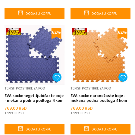
DODAJ U KORPU
DODAJ U KORPU
62
%
62
%
TEPISI I PROSTIRKE ZA POD
TEPISI I PROSTIRKE ZA POD
EVA kocke teget-ljubičaste boje
EVA kocke narandžaste boje -
- mekana podna podloga 4 kom
mekana podna podloga 4 kom
769,00
RSD
769,00
RSD
1.999,00
RSD
1.999,00
RSD
DODAJ U KORPU
DODAJ U KORPU