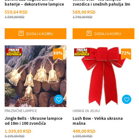
baterije – dekorativne lampice
zvezdica i snežnih pahulja 3m
za terasu, balkon i b...
559,64
RSD
569,00
RSD
1.599,00
RSD
1.799,00
RSD
DODAJ U KORPU
DODAJ U KORPU
80
%
72
%
PRAZNIČNE LAMPICE
UKRASI ZA JELKU
Jingle Bells - Ukrasne lampice
Lush Bow - Velika ukrasna
od 10m i 100 zvončića
mašna
1.039,80
RSD
449,00
RSD
5.199,00
RSD
1.599,00
RSD