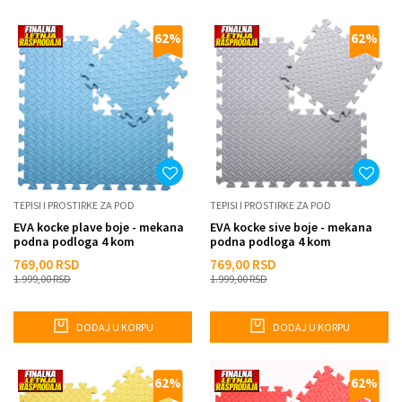
62
%
62
%
TEPISI I PROSTIRKE ZA POD
TEPISI I PROSTIRKE ZA POD
EVA kocke plave boje - mekana
EVA kocke sive boje - mekana
podna podloga 4 kom
podna podloga 4 kom
769,00
RSD
769,00
RSD
1.999,00
RSD
1.999,00
RSD
DODAJ U KORPU
DODAJ U KORPU
62
%
62
%