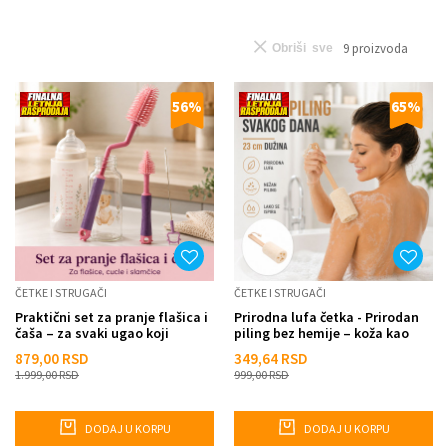
9
proizvoda
Obriši sve
56
%
65
%
ČETKE I STRUGAČI
ČETKE I STRUGAČI
Praktični set za pranje flašica i
Prirodna lufa četka - Prirodan
čaša – za svaki ugao koji
piling bez hemije – koža kao
sunđer ne može da...
posle spa tretman...
879,00
RSD
349,64
RSD
1.999,00
RSD
999,00
RSD
DODAJ U KORPU
DODAJ U KORPU