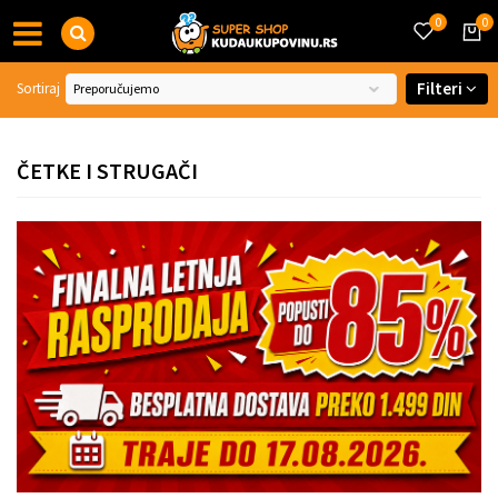
0
0
Filteri
Sortiraj
ČETKE I STRUGAČI