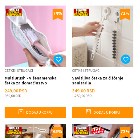
74
%
72
%
ČETKE I STRUGAČI
ČETKE I STRUGAČI
MultiBrush - Višenamenska
Savitljiva četka za čišćenje
četka za domaćinstvo
sanitarija
249,00
RSD
349,00
RSD
950,00
RSD
1.250,00
RSD
DODAJ U KORPU
DODAJ U KORPU
65
%
72
%