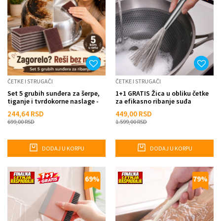
ČETKE I STRUGAČI
ČETKE I STRUGAČI
Set 5 grubih sunđera za šerpe,
1+1 GRATIS Žica u obliku četke
tiganje i tvrdokorne naslage -
za efikasno ribanje suđa
Scrub Sponge
244,64
RSD
449,00
RSD
699,00
RSD
1.599,00
RSD
DODAJ U KORPU
DODAJ U KORPU
69
%
79
%