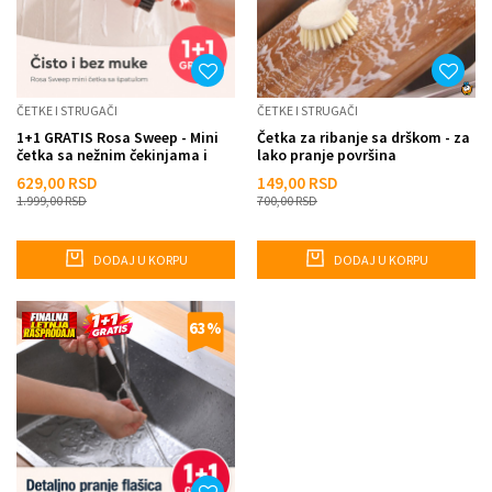
ČETKE I STRUGAČI
ČETKE I STRUGAČI
1+1 GRATIS Rosa Sweep - Mini
Četka za ribanje sa drškom - za
četka sa nežnim čekinjama i
lako pranje površina
glatkom špatulom
629,00
RSD
149,00
RSD
1.999,00
RSD
700,00
RSD
DODAJ U KORPU
DODAJ U KORPU
63
%