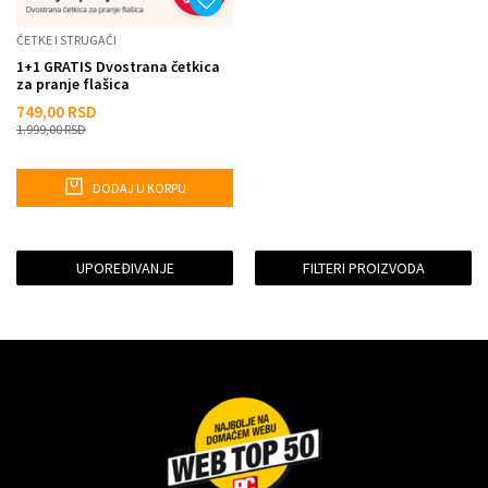
ČETKE I STRUGAČI
1+1 GRATIS Dvostrana četkica
za pranje flašica
749,00
RSD
1.999,00
RSD
DODAJ U KORPU
UPOREĐIVANJE
FILTERI PROIZVODA