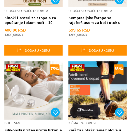
ULOŠCI ZA OBUĆU I STOPALA
ULOŠCI ZA OBUĆU I STOPALA
Kinoki flasteri za stopala za
Kompresijske čarape sa
opuštanje tokom noći – 10
rajsferšlusom za bol i otok u
komada
nogama
400,00
RSD
699,65
RSD
1.000,00
RSD
1.999,00
RSD
DODAJ U KORPU
DODAJ U KORPU
75
%
63
%
BOLJI SAN
KIČMA I ZGLOBOVI
Silikonski prsten protiv hrkanja
Kaiš za ublažavanje bolova u