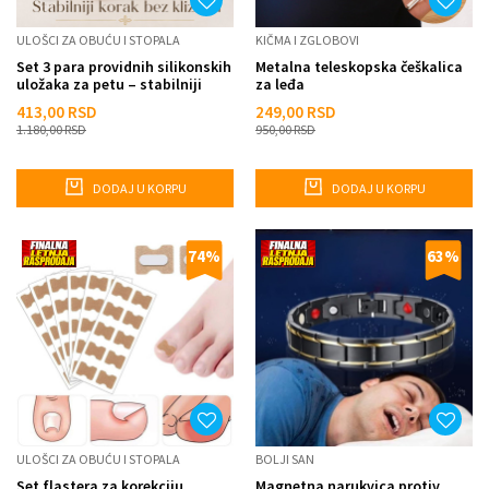
ULOŠCI ZA OBUĆU I STOPALA
KIČMA I ZGLOBOVI
Set 3 para providnih silikonskih
Metalna teleskopska češkalica
uložaka za petu – stabilniji
za leđa
korak bez kliza...
413,00
RSD
249,00
RSD
1.180,00
RSD
950,00
RSD
DODAJ U KORPU
DODAJ U KORPU
74
%
63
%
ULOŠCI ZA OBUĆU I STOPALA
BOLJI SAN
Set flastera za korekciju
Magnetna narukvica protiv