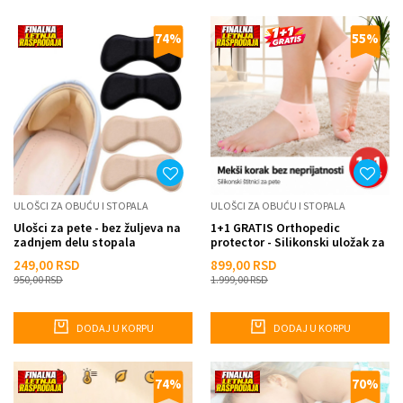
74
%
55
%
ULOŠCI ZA OBUĆU I STOPALA
ULOŠCI ZA OBUĆU I STOPALA
Ulošci za pete - bez žuljeva na
1+1 GRATIS Orthopedic
zadnjem delu stopala
protector - Silikonski uložak za
petu
249,00
RSD
899,00
RSD
950,00
RSD
1.999,00
RSD
DODAJ U KORPU
DODAJ U KORPU
74
%
70
%