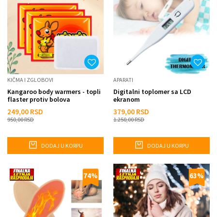
KIČMA I ZGLOBOVI
APARATI
Kangaroo body warmers - topli
Digitalni toplomer sa LCD
flaster protiv bolova
ekranom
249,00
RSD
379,00
RSD
950,00
RSD
1.250,00
RSD
DODAJ U KORPU
DODAJ U KORPU
74
%
63
%