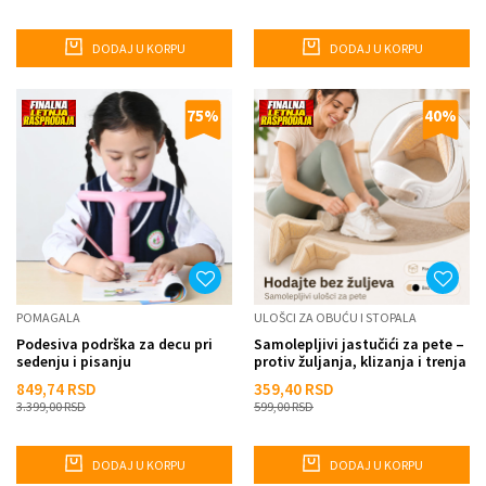
DODAJ U KORPU
DODAJ U KORPU
75
%
40
%
POMAGALA
ULOŠCI ZA OBUĆU I STOPALA
Podesiva podrška za decu pri
Samolepljivi jastučići za pete –
sedenju i pisanju
protiv žuljanja, klizanja i trenja
849,74
RSD
359,40
RSD
3.399,00
RSD
599,00
RSD
DODAJ U KORPU
DODAJ U KORPU