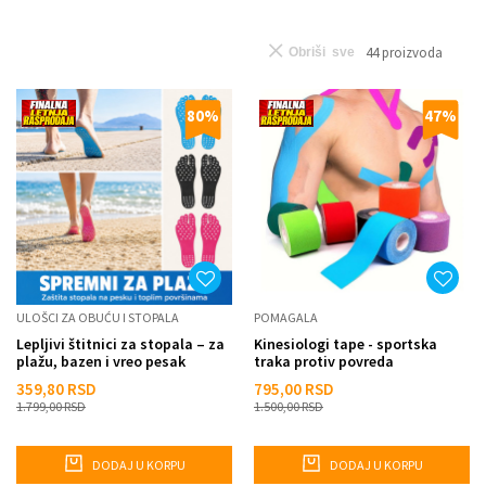
44
proizvoda
Obriši sve
80
%
47
%
ULOŠCI ZA OBUĆU I STOPALA
POMAGALA
Lepljivi štitnici za stopala – za
Kinesiologi tape - sportska
plažu, bazen i vreo pesak
traka protiv povreda
359,80
RSD
795,00
RSD
1.799,00
RSD
1.500,00
RSD
DODAJ U KORPU
DODAJ U KORPU