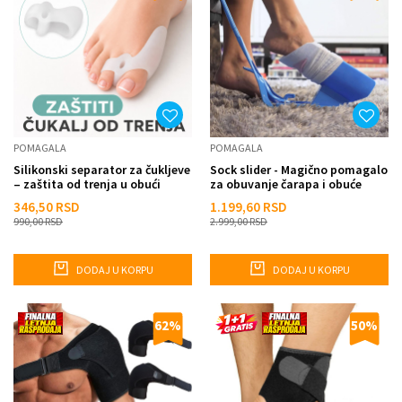
POMAGALA
POMAGALA
Silikonski separator za čukljeve
Sock slider - Magično pomagalo
– zaštita od trenja u obući
za obuvanje čarapa i obuće
346,50
RSD
1.199,60
RSD
990,00
RSD
2.999,00
RSD
DODAJ U KORPU
DODAJ U KORPU
62
%
50
%