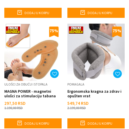
DODAJ U KORPU
DODAJ U KORPU
75
%
75
%
ULOŠCI ZA OBUĆU I STOPALA
POMAGALA
MAGNA POWER - magnetni
Ergonomska kragna za zdrav i
ulošci za stimulaciju tabana
opušten vrat
40-46
297,50
RSD
549,74
RSD
1.190,00
RSD
2.199,00
RSD
DODAJ U KORPU
DODAJ U KORPU