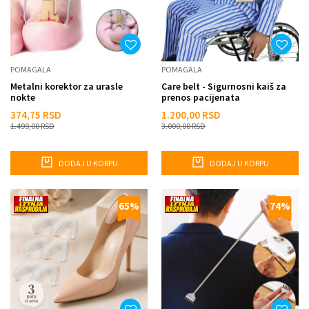
POMAGALA
POMAGALA
Metalni korektor za urasle
Care belt - Sigurnosni kaiš za
nokte
prenos pacijenata
374,75
RSD
1.200,00
RSD
1.499,00
RSD
3.000,00
RSD
DODAJ U KORPU
DODAJ U KORPU
65
%
74
%