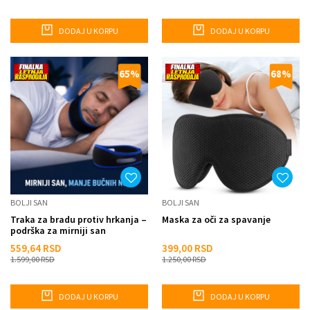
DODAJ U KORPU
DODAJ U KORPU
65
%
68
%
BOLJI SAN
BOLJI SAN
Traka za bradu protiv hrkanja –
Maska za oči za spavanje
podrška za mirniji san
559,64
RSD
399,00
RSD
1.599,00
RSD
1.250,00
RSD
DODAJ U KORPU
DODAJ U KORPU