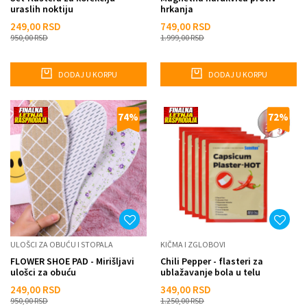
uraslih noktiju
hrkanja
249,00
RSD
749,00
RSD
950,00
RSD
1.999,00
RSD
DODAJ U KORPU
DODAJ U KORPU
74
%
72
%
ULOŠCI ZA OBUĆU I STOPALA
KIČMA I ZGLOBOVI
FLOWER SHOE PAD - Mirišljavi
Chili Pepper - flasteri za
ulošci za obuću
ublažavanje bola u telu
249,00
RSD
349,00
RSD
950,00
RSD
1.250,00
RSD