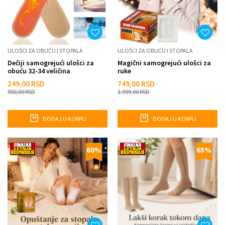
ULOŠCI ZA OBUĆU I STOPALA
ULOŠCI ZA OBUĆU I STOPALA
Dečiji samogrejući ulošci za
Magični samogrejući ulošci za
obuću 32-34 veličina
ruke
249,00
RSD
749,00
RSD
950,00
RSD
1.999,00
RSD
DODAJ U KORPU
DODAJ U KORPU
60
%
65
%