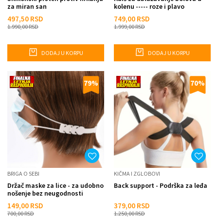
za miran san
kolenu ----- roze i plavo
497,50
RSD
749,00
RSD
1.990,00
RSD
1.999,00
RSD
DODAJ U KORPU
DODAJ U KORPU
79
%
70
%
BRIGA O SEBI
KIČMA I ZGLOBOVI
Držač maske za lice - za udobno
Back support - Podrška za leđa
nošenje bez neugodnosti
149,00
RSD
379,00
RSD
700,00
RSD
1.250,00
RSD