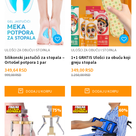
ULOŠCI ZA OBUĆU I STOPALA
ULOŠCI ZA OBUĆU I STOPALA
Silikonski jastučići za stopala –
1+1 GRATIS Ulošci za obuću koji
OrtoGel potpora 1 par
greju stopala
349,64
RSD
349,00
RSD
999,00
RSD
1.250,00
RSD
DODAJ U KORPU
DODAJ U KORPU
75
%
60
%