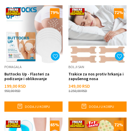
79
%
72
%
POMAGALA
BOLJI SAN
Buttocks Up - Flasteri za
Trakice za nos protiv hrkanja i
podizanje i oblikovanje
zapušenog nosa
zadnjice
199,00
RSD
349,00
RSD
950,00
RSD
1.250,00
RSD
DODAJ U KORPU
DODAJ U KORPU
65
%
72
%