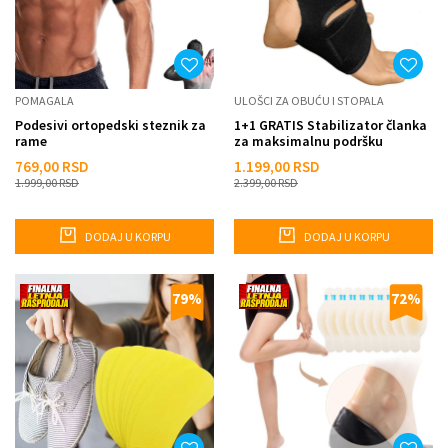
POMAGALA
ULOŠCI ZA OBUĆU I STOPALA
Podesivi ortopedski steznik za
1+1 GRATIS Stabilizator članka
rame
za maksimalnu podršku
769,00
RSD
1.199,00
RSD
1.999,00
RSD
2.399,00
RSD
DODAJ U KORPU
DODAJ U KORPU
79
%
72
%