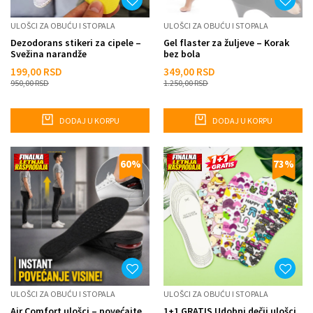
ULOŠCI ZA OBUĆU I STOPALA
ULOŠCI ZA OBUĆU I STOPALA
Dezodorans stikeri za cipele –
Gel flaster za žuljeve – Korak
Svežina narandže
bez bola
199,00
RSD
349,00
RSD
950,00
RSD
1.250,00
RSD
DODAJ U KORPU
DODAJ U KORPU
60
%
73
%
ULOŠCI ZA OBUĆU I STOPALA
ULOŠCI ZA OBUĆU I STOPALA
Air Comfort ulošci – povećajte
1+1 GRATIS Udobni dečji ulošci