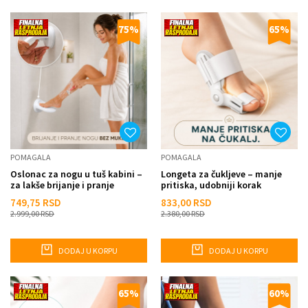
75
%
65
%
POMAGALA
POMAGALA
Oslonac za nogu u tuš kabini –
Longeta za čukljeve – manje
za lakše brijanje i pranje
pritiska, udobniji korak
stopala
749,75
RSD
833,00
RSD
2.999,00
RSD
2.380,00
RSD
DODAJ U KORPU
DODAJ U KORPU
65
%
60
%