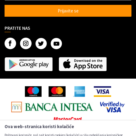
Veleprodaja Super Shop
Alati
Prijavite se
Dropshipping saradnja
Auto oprema
Marketing
Gedžeti
PRATITE NAS
Kontakt
Razno
O nama
Ova web-stranica koristi kolačiće
Poštovani korisniče, naš sajt koristi cookies (kolačiće) u cilju poboljšanja korisničkog