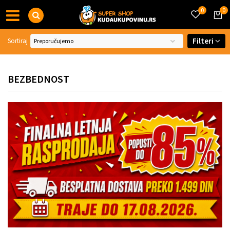
0
0
Filteri
Sortiraj
BEZBEDNOST