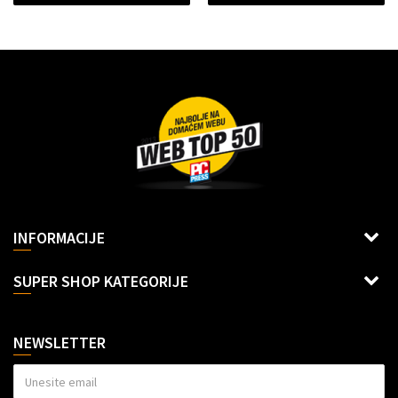
Dragoslava Srejovića 2G, Beograd
INFORMACIJE
Šifra delatnosti: 6312
Uslovi korišćenja i prodaje
SUPER SHOP KATEGORIJE
Racun: Banca Intesa
Načini plaćanja
Lepota i nega
Isporuka
160-6000001125874-64
Sve za decu
NEWSLETTER
Reklamacije
Sve za kuhinju
Politika privatnosti
Sve za kuću