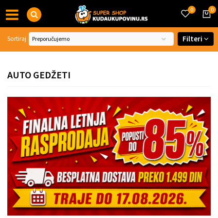
0
0
Filteri
Sortiraj
AUTO GEDŽETI