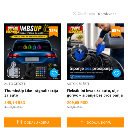
6
proizvoda
Obriši sve
75
%
65
%
AUTO GEDŽETI
AUTO GEDŽETI
ThumbsUp Like - signalizacija
Fleksibilni levak za auto, ulje i
za auto
gorivo – sipanje bez prosipanja
849,74
RSD
209,65
RSD
3.399,00
RSD
599,00
RSD
DODAJ U KORPU
DODAJ U KORPU