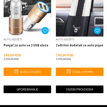
AUTO GEDŽETI
AUTO GEDŽETI
Punjač za auto sa 2 USB ulaza
Zaštitini dodatak za auto pojas
349,00
RSD
749,00
RSD
1.250,00
RSD
1.999,00
RSD
DODAJ U KORPU
DODAJ U KORPU
UPOREĐIVANJE
FILTERI PROIZVODA