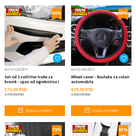
68
%
69
%
AUTO GEDŽETI
AUTO GEDŽETI
Set od 2 zaštitne trake za
Wheel cover - Navlaka za volan
branik - spas od ogrebotina i
automobila
ulubljenja na kolima
579,00
RSD
629,00
RSD
1.799,00
RSD
1.999,00
RSD
DODAJ U KORPU
DODAJ U KORPU
72
%
63
%